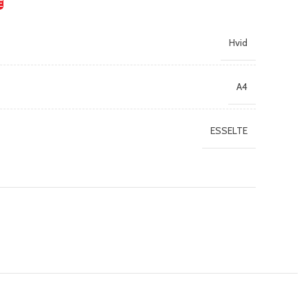
E
Hvid
A4
ESSELTE