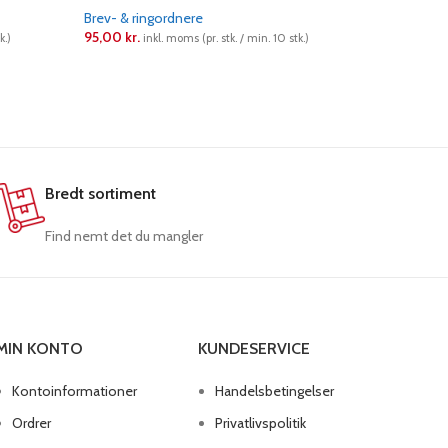
Brev- & ringordnere
Brev- & ri
95,00
kr.
95,00
kr.
k.)
inkl. moms (pr. stk. / min. 10 stk.)
i
LÆS MERE
LÆS ME
Bredt sortiment
Find nemt det du mangler
MIN KONTO
KUNDESERVICE
Kontoinformationer
Handelsbetingelser
Ordrer
Privatlivspolitik