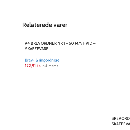
Relaterede varer
A4 BREVORDNER NR 1 – 50 MM HVID –
SKAFFEVARE
Brev- & ringordnere
122,91
kr.
inkl. moms
LÆS MERE
BREVORDN
SKAFFEV