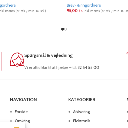
ngordnere
Brev- & ringordnere
95,00
kr.
nkl. moms (pr. stk. / min. 10 stk.)
inkl. moms (pr. stk. / min. 10 st
RE
LÆS MERE
Spørgsmål & vejledning
Vi er altid klar til at hjælpe – tlf:
32 54 55 00
NAVIGATION
KATEGORIER
Forside
Arkivering
Omkring
Elektronik