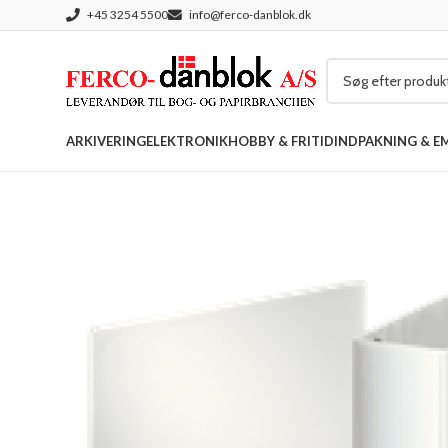
+45 3254 5500
info@ferco-danblok.dk
ARKIVERING
ELEKTRONIK
HOBBY & FRITID
INDPAKNING & E