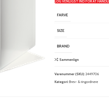
LOG VENLIGST IND FOR AT HANDL
FARVE
SIZE
BRAND
Sammenlign
Varenummer (SKU):
2449706
Kategori:
Brev- & ringordnere