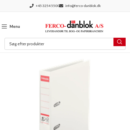
+45 3254 5500
info@ferco-danblok.dk
Menu