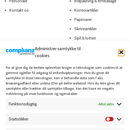
Personale
Indpakning & emballage
Kontakt os
Kontorartikler
Papirvarer
Skriveartikler
Spil & lotteri
Administrer samtykke til
MIN KONTO
KUNDESERVICE
cookies
Kontoinformationer
Handelsbetingelser
For at give dig de bedste oplevelser bruger vi teknologier som cookies til at
gemme og/eller få adgang til enhedsoplysninger. Hvis du giver dit
Ordrer
Privatlivspolitik
samtykke til disse teknologier, kan vi behandle data som f.eks.
browsingadfærd eller unikke ID'er på dette websted. Hvis du ikke giver dit
Adresser
Bliv kunde
samtykke eller trækker dit samtykke tilbage, kan det have en negativ
indvirkning på visse funktioner og egenskaber.
Favoritliste
Cookie Politik (EU)
Funktionsdygtig
Altid aktiv
KAMPAGNE
Statistikker