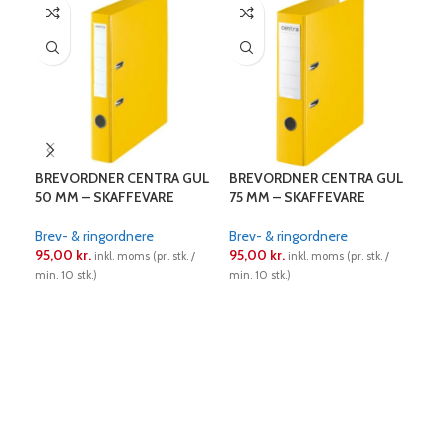
BREVORDNER CENTRA GUL
BREVORDNER CENTRA GUL
BRE
50 MM – SKAFFEVARE
75 MM – SKAFFEVARE
50 
Brev- & ringordnere
Brev- & ringordnere
Bre
95,00
kr.
95,00
kr.
95,
inkl. moms (pr. stk. /
inkl. moms (pr. stk. /
min. 10 stk.)
min. 10 stk.)
min. 
LÆS MERE
LÆS MERE
L