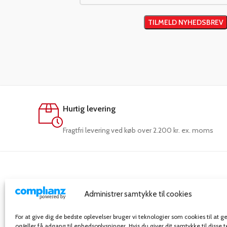
Hurtig levering
Fragtfri levering ved køb over 2.200 kr. ex. moms
Administrer samtykke til cookies
For at give dig de bedste oplevelser bruger vi teknologier som cookies til at
FERCO-Danblok A/S
og/eller få adgang til enhedsoplysninger. Hvis du giver dit samtykke til disse 