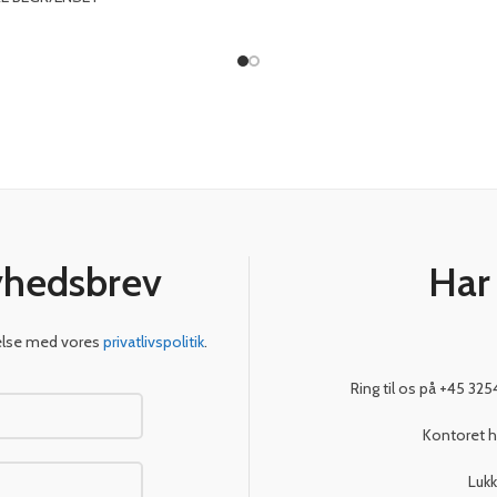
yhedsbrev
Har
melse med vores
privatlivspolitik
.
Ring til os på +45 325
Kontoret h
Lukk