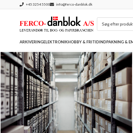
+45 3254 5500
info@ferco-danblok.dk
ARKIVERING
ELEKTRONIK
HOBBY & FRITID
INDPAKNING & E