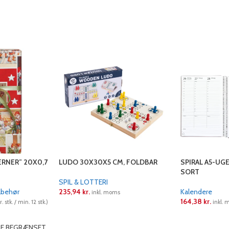
ERNER” 20X0,7
LUDO 30X30X5 CM, FOLDBAR
SPIRAL A5-UG
SORT
SPIL & LOTTERI
ilbehør
235,94
kr.
Kalendere
inkl. moms
164,38
kr.
 stk. / min. 12 stk.)
inkl.
LÆS MERE
LÆS MERE
RE BEGRÆNSET