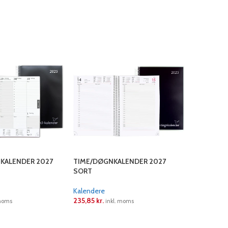
EKALENDER 2027
TIME/DØGNKALENDER 2027
TIME/DØG
SORT
Kalendere
Kalendere
235,85
kr.
235,85
kr.
 moms
inkl. moms
LÆS ME
LÆS MERE