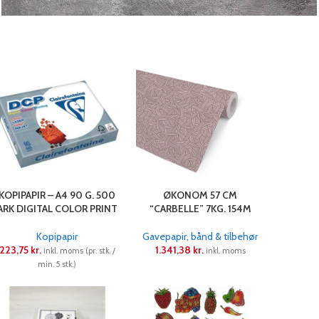
Visitkort
KOPIPAPIR – A4 90 G. 500
ØKONOM 57 CM
ARK DIGITAL COLOR PRINT
“CARBELLE” 7KG. 154M
Kopipapir
Gavepapir, bånd & tilbehør
223,75
kr.
1.341,38
kr.
inkl. moms (pr. stk. /
inkl. moms
min. 5 stk.)