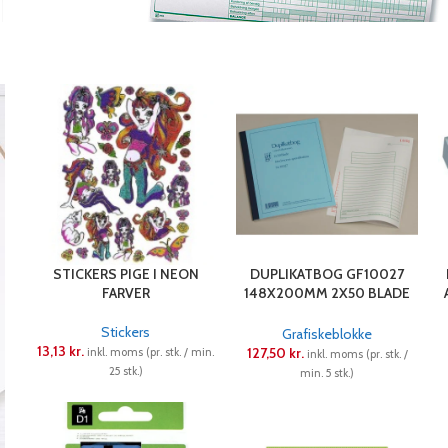
Grafisk forlag
STICKERS PIGE I NEON
DUPLIKATBOG GF10027
FARVER
148X200MM 2X50 BLADE
M/MOMS
Stickers
Grafiskeblokke
13,13
kr.
127,50
kr.
inkl. moms (pr. stk. / min.
inkl. moms (pr. stk. /
25 stk.)
min. 5 stk.)