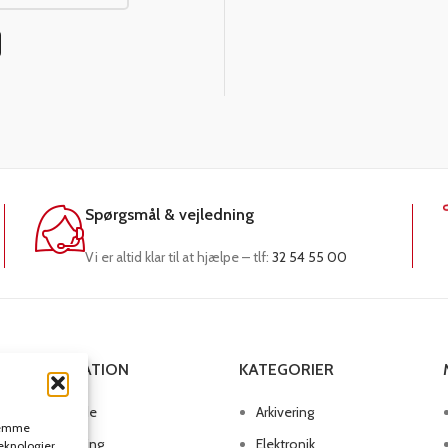
Spørgsmål & vejledning
Vi er altid klar til at hjælpe – tlf:
32 54 55 00
NAVIGATION
KATEGORIER
Forside
Arkivering
 gemme
Omkring
Elektronik
teknologier,