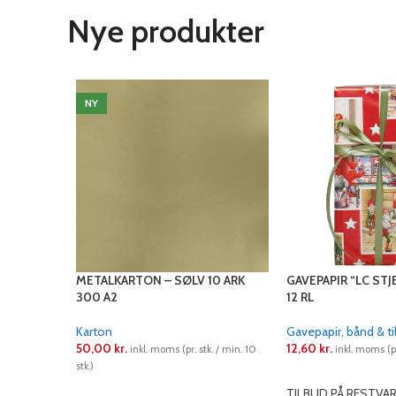
Nye produkter
NY
METALKARTON – SØLV 10 ARK
GAVEPAPIR “LC STJ
300 A2
12 RL
Karton
Gavepapir, bånd & t
50,00
kr.
12,60
kr.
inkl. moms (pr. stk. / min. 10
inkl. moms (pr.
stk.)
LÆS MERE
LÆS MERE
TILBUD PÅ RESTVA