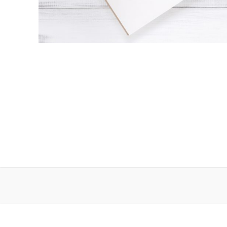
Mere end 5.500
unikke produkter
Se mere