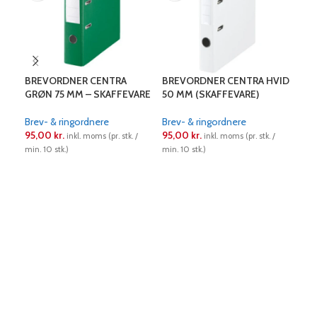
BREVORDNER CENTRA
BREVORDNER CENTRA HVID
BR
GRØN 75 MM – SKAFFEVARE
50 MM (SKAFFEVARE)
50 
Brev- & ringordnere
Brev- & ringordnere
Bre
95,00
kr.
95,00
kr.
95,
inkl. moms (pr. stk. /
inkl. moms (pr. stk. /
min. 10 stk.)
min. 10 stk.)
min. 
LÆS MERE
LÆS MERE
L