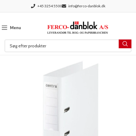
+45 3254 5500
info@ferco-danblok.dk
Menu