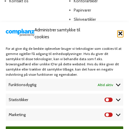
Kontakt os
Kontorartikler
Papirvarer
Skriveartikler
Spil & lotteri
Administrer samtykke til
cookies
MIN KONTO
KUNDESERVICE
For at give dig de bedste oplevelser bruger vi teknologier som cookies til at
gemme og/eller få adgang til enhedsoplysninger. Hvis du giver dit
Kontoinformationer
Handelsbetingelser
samtykke til disse teknologier, kan vi behandle data som f.eks.
browsingadfærd eller unikke ID'er på dette websted. Hvis du ikke giver dit
Ordrer
Privatlivspolitik
samtykke eller trækker dit samtykke tilbage, kan det have en negativ
indvirkning på visse funktioner og egenskaber.
Adresser
Bliv kunde
Favoritliste
Cookie Politik (EU)
Funktionsdygtig
Altid aktiv
Statistikker
KAMPAGNE
Marketing
Grafisk forlag