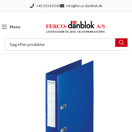
+45 3254 5500
info@ferco-danblok.dk
Menu