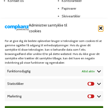
Kontakt os
Kontorartikler
Papirvarer
Skriveartikler
Spil & lotteri
Administrer samtykke til
cookies
MIN KONTO
KUNDESERVICE
For at give dig de bedste oplevelser bruger vi teknologier som cookies til at
gemme og/eller få adgang til enhedsoplysninger. Hvis du giver dit
Kontoinformationer
Handelsbetingelser
samtykke til disse teknologier, kan vi behandle data som f.eks.
browsingadfærd eller unikke ID'er på dette websted. Hvis du ikke giver dit
Ordrer
Privatlivspolitik
samtykke eller trækker dit samtykke tilbage, kan det have en negativ
indvirkning på visse funktioner og egenskaber.
Adresser
Bliv kunde
Favoritliste
Cookie Politik (EU)
Funktionsdygtig
Altid aktiv
Statistikker
KAMPAGNE
Marketing
Grafisk forlag