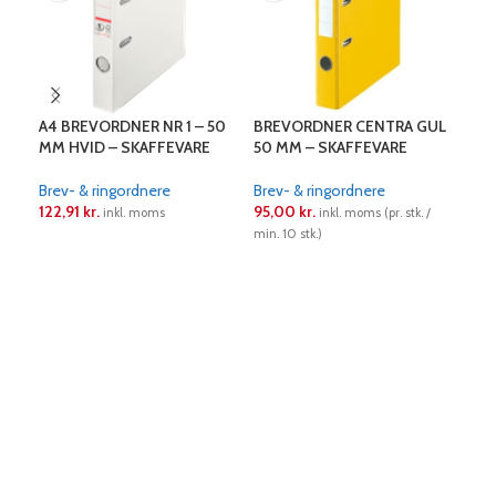
A4 BREVORDNER NR 1 – 50
BREVORDNER CENTRA GUL
BRE
MM HVID – SKAFFEVARE
50 MM – SKAFFEVARE
50 
Brev- & ringordnere
Brev- & ringordnere
Bre
122,91
kr.
95,00
kr.
95,
inkl. moms
inkl. moms (pr. stk. /
min. 10 stk.)
min. 
LÆS MERE
LÆS MERE
L