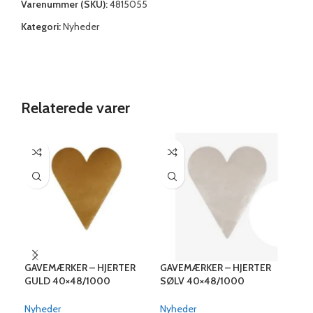
Varenummer (SKU):
4815055
Kategori:
Nyheder
Relaterede varer
GAVEMÆRKER – HJERTER
GAVEMÆRKER – HJERTER
GAV
GULD 40×48/1000
SØLV 40×48/1000
JUL
(SKAFFEVARE)
(SKAFFEVARE)
Nyh
Nyheder
Nyheder