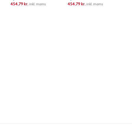
31,
454,79
kr.
454,79
kr.
inkl. moms
inkl. moms
6 stk.
LÆS MERE
LÆS MERE
L