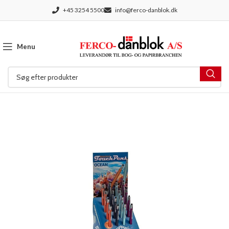
+45 3254 5500
info@ferco-danblok.dk
Menu