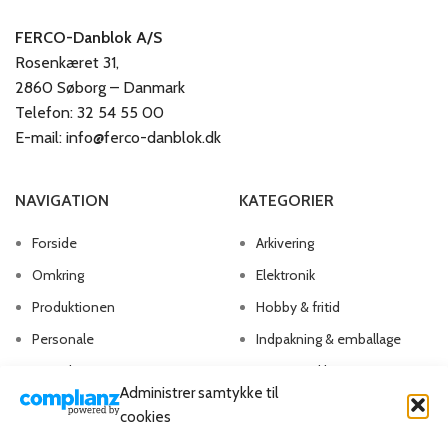
FERCO-Danblok A/S
Rosenkæret 31,
2860 Søborg – Danmark
Telefon: 32 54 55 00
E-mail: info@ferco-danblok.dk
NAVIGATION
KATEGORIER
Forside
Arkivering
Omkring
Elektronik
Produktionen
Hobby & fritid
Personale
Indpakning & emballage
Kontakt os
Kontorartikler
Administrer samtykke til
Papirvarer
cookies
Skriveartikler