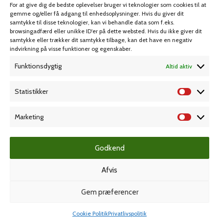
For at give dig de bedste oplevelser bruger vi teknologier som cookies til at
Spil & lotteri
gemme og/eller få adgang til enhedsoplysninger. Hvis du giver dit
samtykke til disse teknologier, kan vi behandle data som f.eks.
browsingadfærd eller unikke ID'er på dette websted. Hvis du ikke giver dit
MIN KONTO
KUNDESERVICE
samtykke eller trækker dit samtykke tilbage, kan det have en negativ
indvirkning på visse funktioner og egenskaber.
Kontoinformationer
Handelsbetingelser
Funktionsdygtig
Altid aktiv
Ordrer
Privatlivspolitik
Adresser
Bliv kunde
Statistikker
Favoritliste
Cookie Politik (EU)
Marketing
KAMPAGNE
Godkend
Afvis
Grafisk forlag
Gem præferencer
Cookie Politik
Privatlivspolitik
Dansk Kartotekfabrik