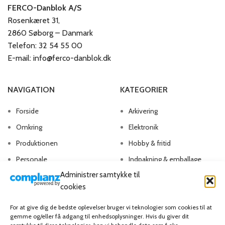
FERCO-Danblok A/S
Rosenkæret 31,
2860 Søborg – Danmark
Telefon: 32 54 55 00
E-mail: info@ferco-danblok.dk
NAVIGATION
KATEGORIER
Forside
Arkivering
Omkring
Elektronik
Produktionen
Hobby & fritid
Personale
Indpakning & emballage
Administrer samtykke til
Kontakt os
Kontorartikler
cookies
Papirvarer
Skriveartikler
For at give dig de bedste oplevelser bruger vi teknologier som cookies til at
gemme og/eller få adgang til enhedsoplysninger. Hvis du giver dit
Spil & lotteri