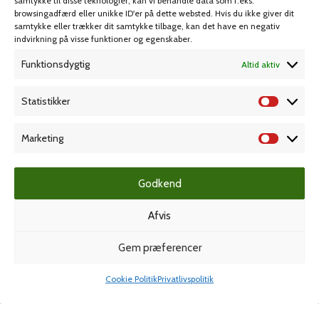
samtykke til disse teknologier, kan vi behandle data som f.eks.
browsingadfærd eller unikke ID'er på dette websted. Hvis du ikke giver dit
samtykke eller trækker dit samtykke tilbage, kan det have en negativ
MIN KONTO
KUNDESERVICE
indvirkning på visse funktioner og egenskaber.
Funktionsdygtig
Altid aktiv
Kontoinformationer
Handelsbetingelser
Ordrer
Privatlivspolitik
Statistikker
Adresser
Bliv kunde
Favoritliste
Cookie Politik (EU)
Marketing
KAMPAGNE
Godkend
Afvis
Grafisk forlag
Gem præferencer
Cookie Politik
Privatlivspolitik
Shop
Min konto
Dansk Kartotekfabrik