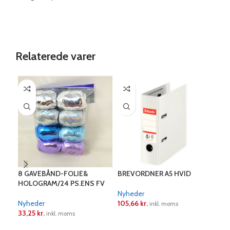
Relaterede varer
8 GAVEBÅND-FOLIE&
BREVORDNER A5 HVID
BRE
HOLOGRAM/24 PS.ENS FV
Nyheder
Nyh
Nyheder
105,66
kr.
105
inkl. moms
33,25
kr.
inkl. moms
LÆS MERE
L
LÆS MERE