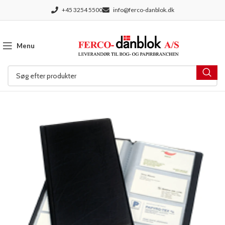
+45 3254 5500
info@ferco-danblok.dk
Menu