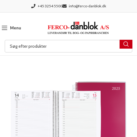
+45 3254 5500
info@ferco-danblok.dk
Menu