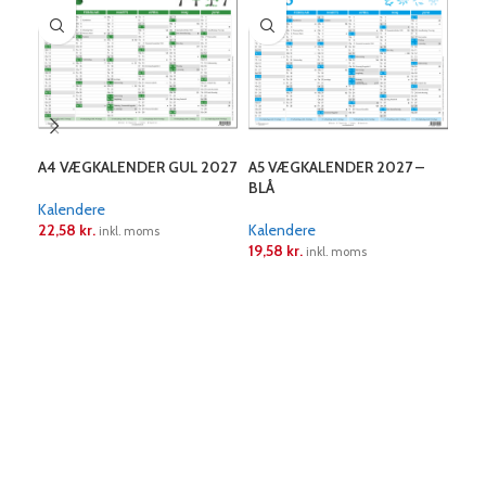
A4 VÆGKALENDER GUL 2027
A5 VÆGKALENDER 2027 –
KAL
BLÅ
WHI
Kalendere
22,58
kr.
Kalendere
Kal
inkl. moms
19,58
kr.
158
inkl. moms
LÆS MERE
LÆS MERE
L