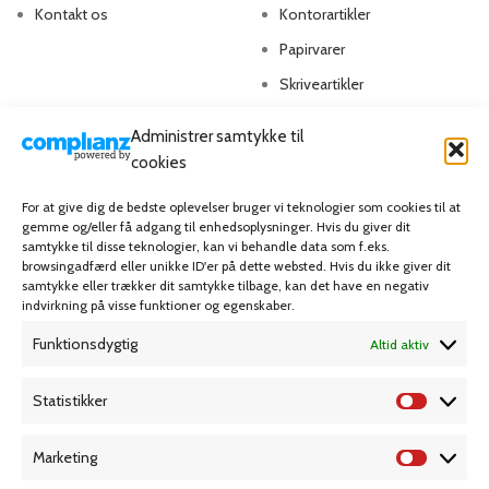
Kontakt os
Kontorartikler
Papirvarer
Skriveartikler
Spil & lotteri
Administrer samtykke til
cookies
MIN KONTO
KUNDESERVICE
For at give dig de bedste oplevelser bruger vi teknologier som cookies til at
Kontoinformationer
Handelsbetingelser
gemme og/eller få adgang til enhedsoplysninger. Hvis du giver dit
samtykke til disse teknologier, kan vi behandle data som f.eks.
Ordrer
Privatlivspolitik
browsingadfærd eller unikke ID'er på dette websted. Hvis du ikke giver dit
samtykke eller trækker dit samtykke tilbage, kan det have en negativ
Adresser
Bliv kunde
indvirkning på visse funktioner og egenskaber.
Favoritliste
Cookie Politik (EU)
Funktionsdygtig
Altid aktiv
KAMPAGNE
Statistikker
Marketing
Grafisk forlag