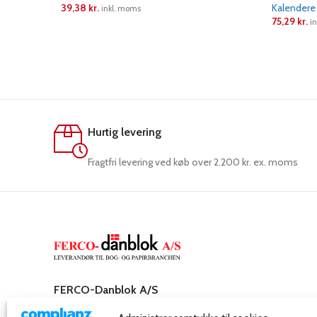
39,38
kr.
Kalendere
inkl. moms
75,29
kr.
i
LÆS MERE
LÆS ME
Hurtig levering
Fragtfri levering ved køb over 2.200 kr. ex. moms
FERCO-Danblok A/S
Rosenkæret 31,