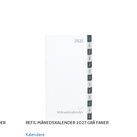
DER
REFIL MÅNEDSKALENDER 2027 GRÅ FANER
SPIRAL D
Kalendere
Kalendere