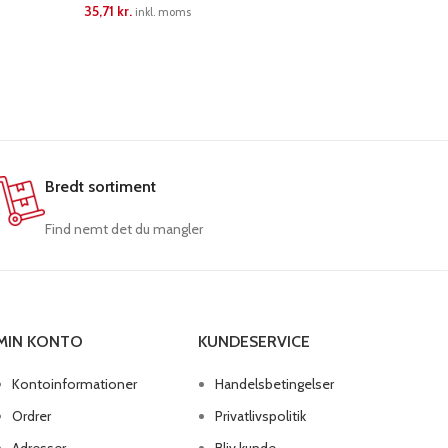
35,71
kr.
76,86
kr.
inkl. moms
i
LÆS MERE
LÆS ME
Bredt sortiment
Find nemt det du mangler
MIN KONTO
KUNDESERVICE
Kontoinformationer
Handelsbetingelser
Ordrer
Privatlivspolitik