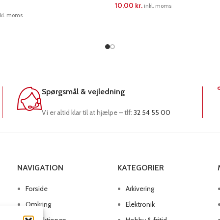
10,00
kr.
inkl. moms
nkl. moms
LÆS MERE
RE
Spørgsmål & vejledning
Vi er altid klar til at hjælpe – tlf:
32 54 55 00
NAVIGATION
KATEGORIER
Forside
Arkivering
Omkring
Elektronik