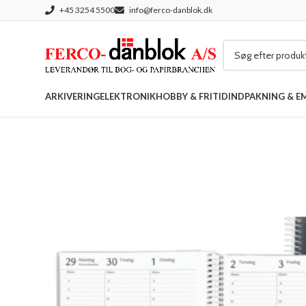
+45 3254 5500
info@ferco-danblok.dk
ARKIVERING
ELEKTRONIK
HOBBY & FRITID
INDPAKNING & E