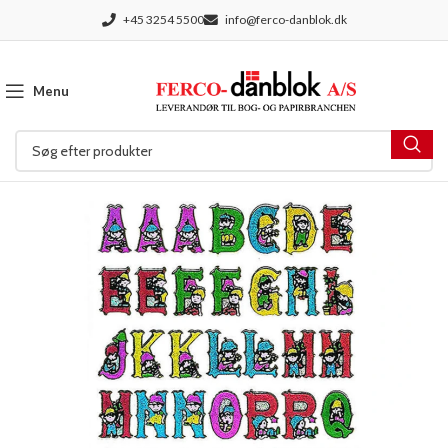
+45 3254 5500
info@ferco-danblok.dk
Menu