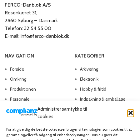
FERCO-Danblok A/S
Rosenkæret 31,
2860 Søborg – Danmark
Telefon: 32 54 55 00
E-mail: info@ferco-danblok.dk
NAVIGATION
KATEGORIER
Forside
Arkivering
Omkring
Elektronik
Produktionen
Hobby & fritid
Personale
Indpakning & emballage
Administrer samtykke til
Kontakt os
Kontorartikler
cookies
Papirvarer
Skriveartikler
For at give dig de bedste oplevelser bruger vi teknologier som cookies til at
gemme og/eller få adgang til enhedsoplysninger. Hvis du giver dit
Spil & lotteri