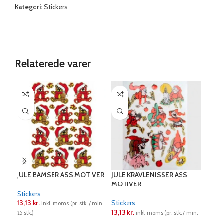
Kategori:
Stickers
Relaterede varer
JULE BAMSER ASS MOTIVER
JULE KRAVLENISSER ASS
JUL
MOTIVER
Stickers
Stic
13,13
kr.
Stickers
13,
inkl. moms (pr. stk. / min.
13,13
kr.
25 stk.)
inkl. moms (pr. stk. / min.
25 st