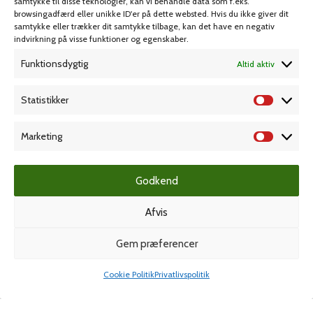
samtykke til disse teknologier, kan vi behandle data som f.eks.
browsingadfærd eller unikke ID'er på dette websted. Hvis du ikke giver dit
samtykke eller trækker dit samtykke tilbage, kan det have en negativ
MIN KONTO
KUNDESERVICE
indvirkning på visse funktioner og egenskaber.
Funktionsdygtig
Altid aktiv
Kontoinformationer
Handelsbetingelser
Ordrer
Privatlivspolitik
Statistikker
Adresser
Bliv kunde
Favoritliste
Cookie Politik (EU)
Marketing
KAMPAGNE
Godkend
Afvis
Grafisk forlag
Gem præferencer
Cookie Politik
Privatlivspolitik
Shop
Min konto
Dansk Kartotekfabrik