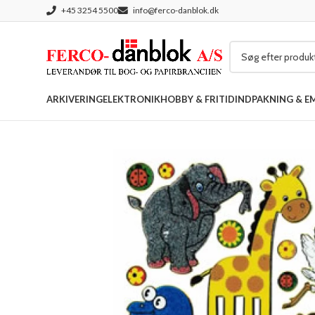
+45 3254 5500
info@ferco-danblok.dk
ARKIVERING
ELEKTRONIK
HOBBY & FRITID
INDPAKNING & E