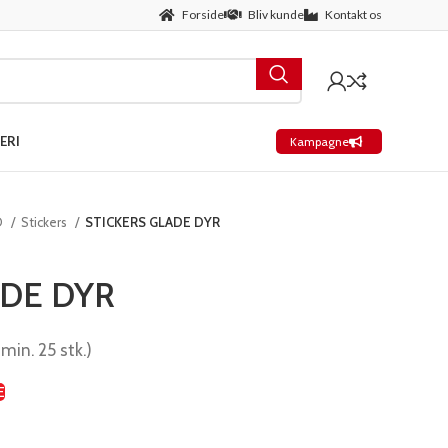
Forside
Bliv kunde
Kontakt os
ERI
Kampagne
D
Stickers
STICKERS GLADE DYR
ADE DYR
 min. 25 stk.)
E