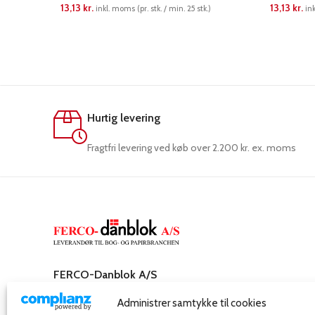
13,13
kr.
13,13
kr.
inkl. moms (pr. stk. / min. 25 stk.)
ink
LÆS MERE
LÆS ME
Hurtig levering
Fragtfri levering ved køb over 2.200 kr. ex. moms
FERCO-Danblok A/S
Rosenkæret 31,
Administrer samtykke til cookies
2860 Søborg – Danmark