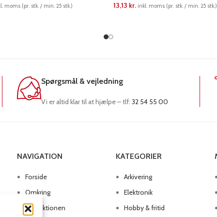
13,13
kr.
l. moms (pr. stk. / min. 25 stk.)
inkl. moms (pr. stk. / min. 25 stk.)
RE
LÆS MERE
Spørgsmål & vejledning
Vi er altid klar til at hjælpe – tlf:
32 54 55 00
NAVIGATION
KATEGORIER
Forside
Arkivering
Omkring
Elektronik
Produktionen
Hobby & fritid