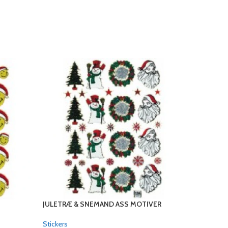
JULETRÆ & SNEMAND ASS MOTIVER
STICKERS
Stickers
Stickers