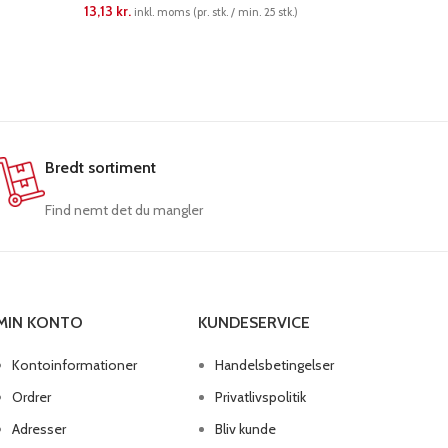
13,13
kr.
13,13
kr.
inkl. moms (pr. stk. / min. 25 stk.)
ink
LÆS MERE
LÆS ME
Bredt sortiment
Find nemt det du mangler
MIN KONTO
KUNDESERVICE
Kontoinformationer
Handelsbetingelser
Ordrer
Privatlivspolitik
Adresser
Bliv kunde