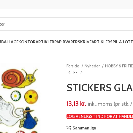
MBALLAGE
KONTORARTIKLER
PAPIRVARER
SKRIVEARTIKLER
SPIL & LOTT
Forside
Nyheder
HOBBY & FRITI
STICKERS GL
13,13
kr.
inkl. moms (pr. stk. /
LOG VENLIGST IND FOR AT HANDL
Sammenlign