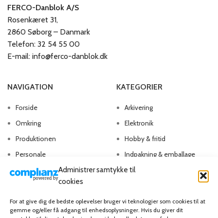
FERCO-Danblok A/S
Rosenkæret 31,
2860 Søborg – Danmark
Telefon: 32 54 55 00
E-mail: info@ferco-danblok.dk
NAVIGATION
KATEGORIER
Forside
Arkivering
Omkring
Elektronik
Produktionen
Hobby & fritid
Personale
Indpakning & emballage
Administrer samtykke til
Kontakt os
Kontorartikler
cookies
Papirvarer
Skriveartikler
For at give dig de bedste oplevelser bruger vi teknologier som cookies til at
gemme og/eller få adgang til enhedsoplysninger. Hvis du giver dit
Spil & lotteri