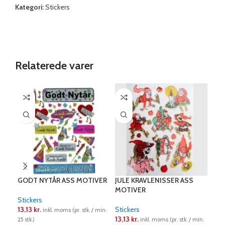
Kategori:
Stickers
Relaterede varer
GODT NYTÅR ASS MOTIVER
JULE KRAVLENISSER ASS
STI
MOTIVER
Stickers
Stic
13,13
kr.
Stickers
13,
inkl. moms (pr. stk. / min.
13,13
kr.
25 stk.)
inkl. moms (pr. stk. / min.
25 st