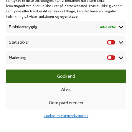
samtykke til disse teknologier, kan vi behandle data som f.eks.
browsingadfærd eller unikke ID'er på dette websted. Hvis du ikke giver dit
samtykke eller trækker dit samtykke tilbage, kan det have en negativ
MIN KONTO
KUNDESERVICE
indvirkning på visse funktioner og egenskaber.
Funktionsdygtig
Altid aktiv
Kontoinformationer
Handelsbetingelser
Ordrer
Privatlivspolitik
Statistikker
Adresser
Bliv kunde
Favoritliste
Cookie Politik (EU)
Marketing
KAMPAGNE
Godkend
Afvis
Grafisk forlag
Gem præferencer
Cookie Politik
Privatlivspolitik
Shop
Min konto
Dansk Kartotekfabrik