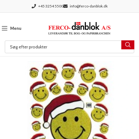
+45 3254 5500
info@ferco-danblok.dk
Menu