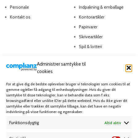
Personale
Indpakning & emballage
Kontakt os
Kontorartikler
Papirvarer
Skriveartikler
Spil & lotteri
MIN KONTO
KUNDESERVICE
Administrer samtykke til
cookies
Kontoinformationer
Handelsbetingelser
For at give dig de bedste oplevelser bruger vi teknologier som cookies til at
Ordrer
Privatlivspolitik
gemme og/eller få adgang til enhedsoplysninger. Hvis du giver dit
samtykke til disse teknologier, kan vi behandle data som f.eks.
Adresser
Bliv kunde
browsingadfærd eller unikke ID'er på dette websted. Hvis du ikke giver dit
Favoritliste
Cookie Politik (EU)
samtykke eller trækker dit samtykke tilbage, kan det have en negativ
indvirkning på visse funktioner og egenskaber.
Funktionsdygtig
Altid aktiv
KAMPAGNE