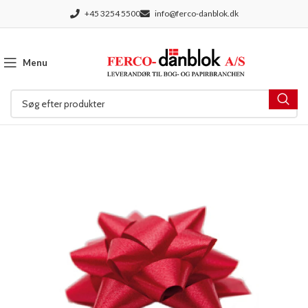
+45 3254 5500
info@ferco-danblok.dk
Menu