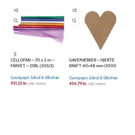
CELLOFAN – 70 x 2 m –
GAVEMÆRKER – HJERTE
GAV
FARVET – 25RL (305/2)
KRAFT 40×48 mm (1000
GUL
stk.)
Gavepapir, bånd & tilbehør
Gave
Gavepapir, bånd & tilbehør
931,25
kr.
225
454,79
kr.
inkl. moms
inkl. moms
LÆS MERE
L
LÆS MERE