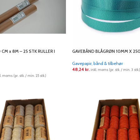
0 CM x 8M – 25 STK RULLER I
GAVEBÅND BLÅGRØN 10MM X 25
Gavepapir, bånd & tilbehør
48,24
kr.
inkl. moms (pr. stk. / min. 3 stk.
l. moms (pr. stk. / min. 25 stk.)
LÆS MERE