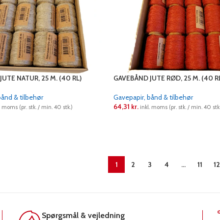
UTE NATUR, 25 M. (40 RL)
GAVEBÅND JUTE RØD, 25 M. (40 RL
bånd & tilbehør
Gavepapir, bånd & tilbehør
64,31
kr.
. moms (pr. stk. / min. 40 stk.)
inkl. moms (pr. stk. / min. 40 stk.
LÆS MERE
1
2
3
4
…
11
12
Spørgsmål & vejledning