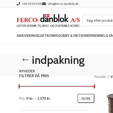
+45 3254 5500
info@ferco-danblok.dk
ARKIVERING
ELEKTRONIK
HOBBY & FRITID
INDPAKNING & E
indpakning
NYHEDER
FILTRER PÅ PRIS
Forside
V
Pris:
0 kr.
—
2.570 kr.
FILTER