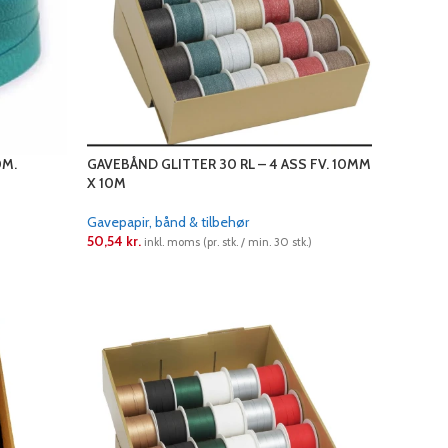
0M.
GAVEBÅND GLITTER 30 RL – 4 ASS FV. 10MM
X 10M
Gavepapir, bånd & tilbehør
)
50,54
kr.
inkl. moms (pr. stk. / min. 30 stk.)
LÆS MERE