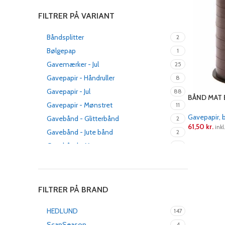
FILTRER PÅ VARIANT
Båndsplitter
2
Bølgepap
1
Gavemærker - Jul
25
Gavepapir - Håndruller
8
Gavepapir - Jul
88
BÅND MAT 
Gavepapir - Mønstret
11
Gavepapir, 
Gavebånd - Glitterbånd
2
61,50
kr.
ink
Gavebånd - Jute bånd
2
LÆS MERE
Gavebånd - Mat
3
Gavebånd - Metallic
4
Gavebånd - Polybånd
2
Rosetter
4
FILTRER PÅ BRAND
HEDLUND
147
ScanSeason
4