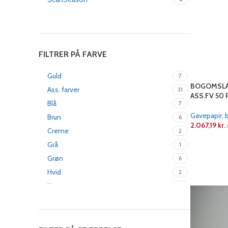
FILTRER PÅ FARVE
Guld
7
BOGOMSLA
Ass. farver
31
ASS.FV 50 
Blå
7
Gavepapir, 
Brun
6
2.067,19
kr.
Creme
2
LÆS MERE
Grå
1
Grøn
6
Hvid
2
Natur
4
Rød
32
Sort
4
Sølv
3