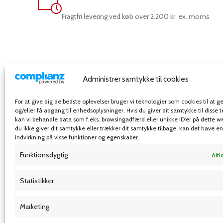
Fragtfri levering ved køb over 2.200 kr. ex. moms
Administrer samtykke til cookies
For at give dig de bedste oplevelser bruger vi teknologier som cookies til at
FERCO-Danblok A/S
og/eller få adgang til enhedsoplysninger. Hvis du giver dit samtykke til disse 
Rosenkæret 31,
kan vi behandle data som f.eks. browsingadfærd eller unikke ID'er på dette w
du ikke giver dit samtykke eller trækker dit samtykke tilbage, kan det have e
2860 Søborg – Danmark
indvirkning på visse funktioner og egenskaber.
Telefon: 32 54 55 00
Funktionsdygtig
Alti
E-mail: info@ferco-danblok.dk
Statistikker
Marketing