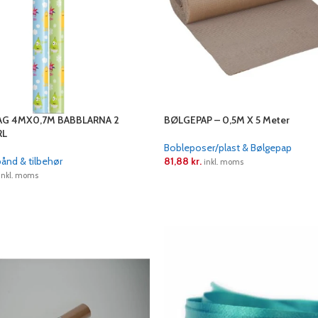
G 4MX0,7M BABBLARNA 2
BØLGEPAP – 0,5M X 5 Meter
RL
Bobleposer/plast & Bølgepap
bånd & tilbehør
81,88
kr.
inkl. moms
inkl. moms
LÆS MERE