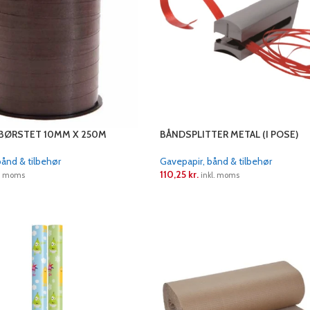
BØRSTET 10MM X 250M
BÅNDSPLITTER METAL (I POSE)
bånd & tilbehør
Gavepapir, bånd & tilbehør
110,25
kr.
l. moms
inkl. moms
LÆS MERE