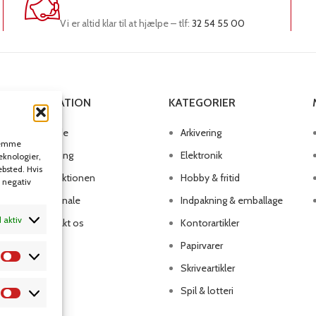
Vi er altid klar til at hjælpe – tlf:
32 54 55 00
NAVIGATION
KATEGORIER
Forside
Arkivering
 gemme
Omkring
Elektronik
teknologier,
ebsted. Hvis
Produktionen
Hobby & fritid
n negativ
Personale
Indpakning & emballage
d aktiv
Kontakt os
Kontorartikler
Papirvarer
Skriveartikler
Spil & lotteri