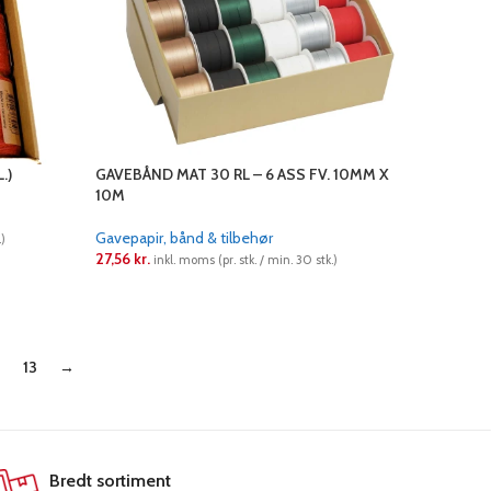
.)
GAVEBÅND MAT 30 RL – 6 ASS FV. 10MM X
10M
Gavepapir, bånd & tilbehør
)
27,56
kr.
inkl. moms (pr. stk. / min. 30 stk.)
LÆS MERE
13
→
Bredt sortiment