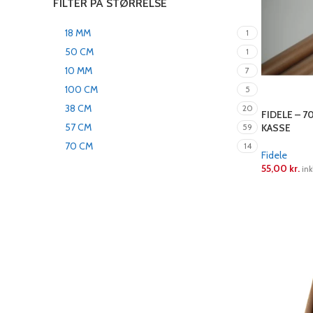
FILTER PÅ STØRRELSE
18 MM
1
50 CM
1
10 MM
7
100 CM
5
38 CM
20
FIDELE – 7
57 CM
KASSE
59
70 CM
14
Fidele
55,00
kr.
ink
LÆS MERE