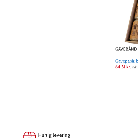
GAVEBÅND J
Gavepapir, 
64,31
kr.
inkl
LÆS MERE
Hurtig levering