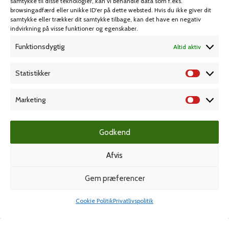
samtykke til disse teknologier, kan vi behandle data som f.eks.
browsingadfærd eller unikke ID'er på dette websted. Hvis du ikke giver dit
samtykke eller trækker dit samtykke tilbage, kan det have en negativ
MIN KONTO
KUNDESERVICE
indvirkning på visse funktioner og egenskaber.
Funktionsdygtig
Altid aktiv
Kontoinformationer
Handelsbetingelser
Ordrer
Privatlivspolitik
Statistikker
Adresser
Bliv kunde
Favoritliste
Cookie Politik (EU)
Marketing
KAMPAGNE
Godkend
Afvis
Grafisk forlag
Gem præferencer
Cookie Politik
Privatlivspolitik
Shop
Min konto
Dansk Kartotekfabrik