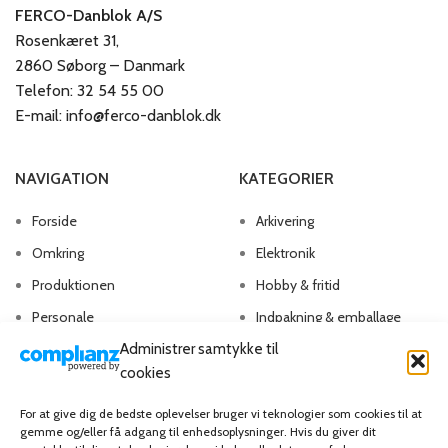
FERCO-Danblok A/S
Rosenkæret 31,
2860 Søborg – Danmark
Telefon: 32 54 55 00
E-mail: info@ferco-danblok.dk
NAVIGATION
KATEGORIER
Forside
Arkivering
Omkring
Elektronik
Produktionen
Hobby & fritid
Personale
Indpakning & emballage
Administrer samtykke til
Kontakt os
Kontorartikler
cookies
Papirvarer
Skriveartikler
For at give dig de bedste oplevelser bruger vi teknologier som cookies til at
gemme og/eller få adgang til enhedsoplysninger. Hvis du giver dit
Spil & lotteri