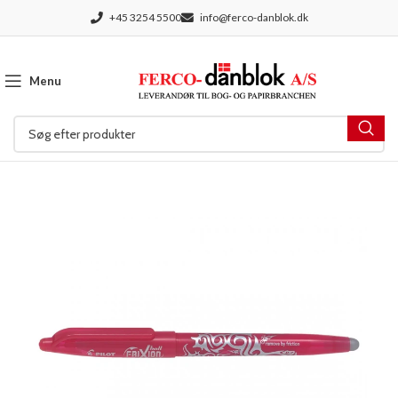
+45 3254 5500
info@ferco-danblok.dk
Menu