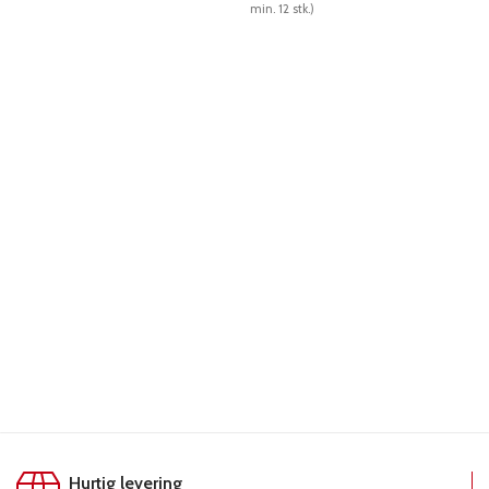
min. 12 stk.)
min. 
LÆS MERE
LÆS MERE
L
Hurtig levering