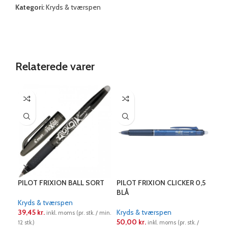
Kategori:
Kryds & tværspen
Relaterede varer
PILOT FRIXION BALL SORT
PILOT FRIXION CLICKER 0,5
PIL
BLÅ
BLÅ
Kryds & tværspen
39,45
kr.
Kryds & tværspen
Kry
inkl. moms (pr. stk. / min.
50,00
kr.
50
12 stk.)
inkl. moms (pr. stk. /