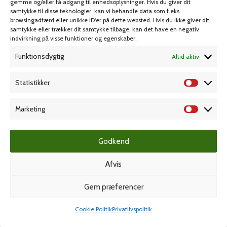
gemme og/eller få adgang til enhedsoplysninger. Hvis du giver dit
Spil & lotteri
samtykke til disse teknologier, kan vi behandle data som f.eks.
browsingadfærd eller unikke ID'er på dette websted. Hvis du ikke giver dit
samtykke eller trækker dit samtykke tilbage, kan det have en negativ
MIN KONTO
KUNDESERVICE
indvirkning på visse funktioner og egenskaber.
Kontoinformationer
Handelsbetingelser
Funktionsdygtig
Altid aktiv
Ordrer
Privatlivspolitik
Statistikker
Adresser
Bliv kunde
Favoritliste
Cookie Politik (EU)
Marketing
KAMPAGNE
Godkend
Afvis
Grafisk forlag
Gem præferencer
Cookie Politik
Privatlivspolitik
Dansk Kartotekfabrik
Shop
Min konto