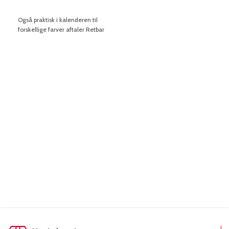
min. 
LÆS MERE
LÆS MERE
L
Også praktisk i kalenderen til
forskellige farver aftaler Retbar