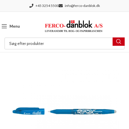
+45 3254 5500
info@ferco-danblok.dk
Menu