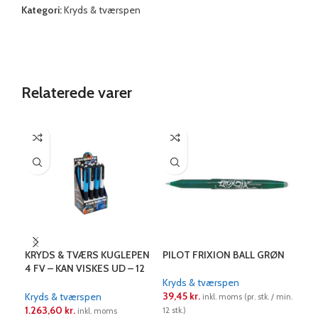
Kategori:
Kryds & tværspen
Relaterede varer
KRYDS & TVÆRS KUGLEPEN
PILOT FRIXION BALL GRØN
PIL
4 FV – KAN VISKES UD – 12
RØD
STK I DISPLAY
Kryds & tværspen
39,45
kr.
Kry
Kryds & tværspen
inkl. moms (pr. stk. / min.
50
1.263,60
kr.
12 stk.)
inkl. moms