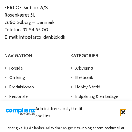
FERCO-Danblok A/S
Rosenkæret 31,
2860 Søborg – Danmark
Telefon: 32 54 55 00
E-mail: info@ferco-danblok.dk
NAVIGATION
KATEGORIER
Forside
Arkivering
Omkring
Elektronik
Produktionen
Hobby & fritid
Personale
Indpakning & emballage
Kontakt os
Kontorartikler
Administrer samtykke til
Papirvarer
cookies
Skriveartikler
For at give dig de bedste oplevelser bruger vi teknologier som cookies til at