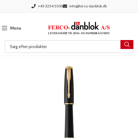
+45 3254 5500
info@ferco-danblok.dk
Menu