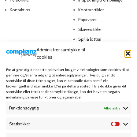
Personale
Indpakning & emballage
Kontakt os
Kontorartikler
Papirvarer
Skriveartikler
Spil & lotteri
Administrer samtykke til
MIN KONTO
KUNDESERVICE
cookies
Kontoinformationer
Handelsbetingelser
For at give dig de bedste oplevelser bruger vi teknologier som cookies til at
gemme og/eller få adgang til enhedsoplysninger. Hvis du giver dit
Ordrer
Privatlivspolitik
samtykke til disse teknologier, kan vi behandle data som f.eks.
browsingadfærd eller unikke ID'er på dette websted. Hvis du ikke giver dit
Adresser
Bliv kunde
samtykke eller trækker dit samtykke tilbage, kan det have en negativ
indvirkning på visse funktioner og egenskaber.
Favoritliste
Cookie Politik (EU)
Funktionsdygtig
Altid aktiv
KAMPAGNE
Statistikker