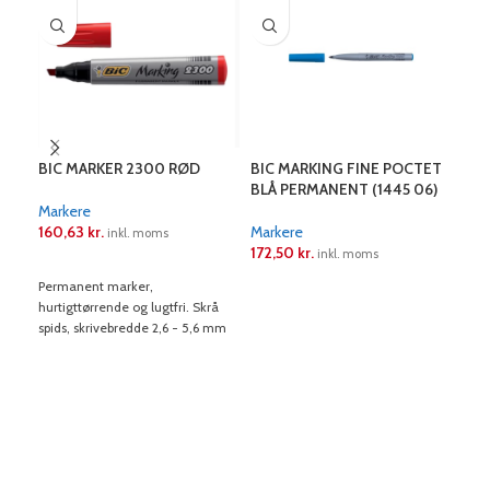
BIC MARKER 2300 RØD
BIC MARKING FINE POCTET
BIC
BLÅ PERMANENT (1445 06)
RØ
Markere
160,63
kr.
Markere
Mar
inkl. moms
172,50
kr.
172
inkl. moms
LÆS MERE
Permanent marker,
LÆS MERE
L
hurtigttørrende og lugtfri. Skrå
spids, skrivebredde 2,6 - 5,6 mm