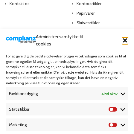
Kontakt os
Kontorartikler
Papirvarer
Skriveartikler
Spil & lotteri
Administrer samtykke til
cookies
MIN KONTO
KUNDESERVICE
For at give dig de bedste oplevelser bruger vi teknologier som cookies til at
gemme og/eller få adgang til enhedsoplysninger. Hvis du giver dit
Kontoinformationer
Handelsbetingelser
samtykke til disse teknologier, kan vi behandle data som f.eks.
Ordrer
Privatlivspolitik
browsingadfærd eller unikke ID'er på dette websted. Hvis du ikke giver dit
samtykke eller trækker dit samtykke tilbage, kan det have en negativ
Adresser
Bliv kunde
indvirkning på visse funktioner og egenskaber.
Favoritliste
Cookie Politik (EU)
Funktionsdygtig
Altid aktiv
KAMPAGNE
Statistikker
Marketing
Grafisk forlag