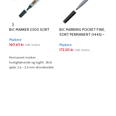
BIC MARKER 2300 SORT
BIC MARKING POCKET FINE,
PIL
SORT PERMANENT (1445) –
SO
SKAFFEVARE
Markere
160,63
kr.
Mar
Markere
inkl. moms
39,
172,50
kr.
inkl. moms
LÆS MERE
10 st
Permanent marker,
LÆS MERE
hurtigttørrende og lugtfri. Skrå
L
spids, 2,6 - 5,6 mm skrivebredde.