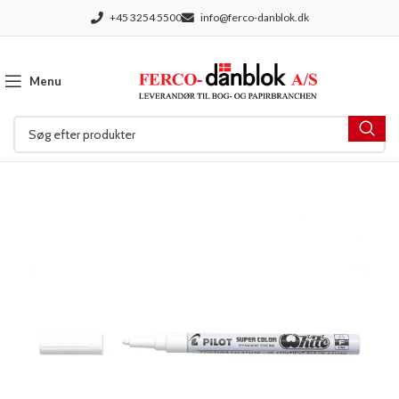
+45 3254 5500
info@ferco-danblok.dk
Menu