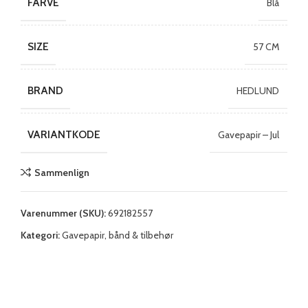
FARVE
Blå
SIZE
57 CM
BRAND
HEDLUND
VARIANTKODE
Gavepapir – Jul
Sammenlign
Varenummer (SKU):
692182557
Kategori:
Gavepapir, bånd & tilbehør