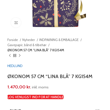
Klik for at forstørre
Forside
Nyheder
INDPAKNING & EMBALLAGE
Gavepapir, bånd & tilbehør
ØKONOM 57 CM “LINA BLÅ” 7 KG154M
HEDLUND
ØKONOM 57 CM “LINA BLÅ” 7 KG154M
1.470,00
kr.
inkl. moms
LOG VENLIGST IND FOR AT HANDLE