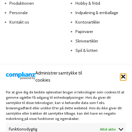
Produktionen
Hobby & fritid
Personale
Indpakning & emballage
Kontakt os
Kontorartikler
Papirvarer
Skriveartikler
Spil & lotteri
MIN KONTO
KUNDESERVICE
Administrer samtykke til
Kontoinformationer
Handelsbetingelser
cookies
Ordrer
Privatlivspolitik
For at give dig de bedste oplevelser bruger vi teknologier som cookies til at
gemme og/eller få adgang til enhedsoplysninger. Hvis du giver dit
Adresser
Bliv kunde
samtykke til disse teknologier, kan vi behandle data som f.eks.
Favoritliste
Cookie Politik (EU)
browsingadfærd eller unikke ID'er på dette websted. Hvis du ikke giver dit
samtykke eller trækker dit samtykke tilbage, kan det have en negativ
indvirkning på visse funktioner og egenskaber.
KAMPAGNE
Funktionsdygtig
Altid aktiv