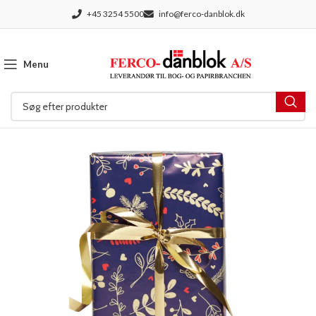
+45 3254 5500
info@ferco-danblok.dk
Menu