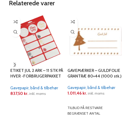
Relaterede varer
ETIKET JUL 2 ARK – 11 STK PÅ
GAVEMÆRKER – GULDFOLIE
GAV
HVER -FORBRUGERPAKKET
GRANTRÆ 80×44 (1000 stk.)
KRA
(75 PAKKER)
stk.
Gavepapir, bånd & tilbehør
Gavepapir, bånd & tilbehør
Gave
1.011,46
kr.
837,50
kr.
454
inkl. moms
inkl. moms
LÆS MERE
LÆS MERE
L
TILBUD PÅ RESTVARE
BEGRÆNSET ANTAL