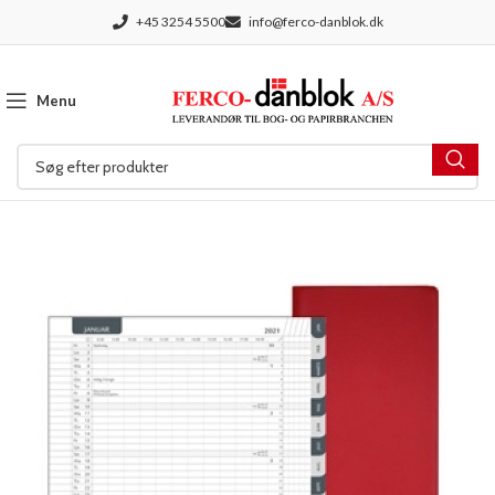
+45 3254 5500
info@ferco-danblok.dk
Menu