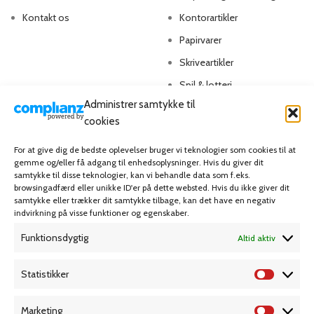
Kontakt os
Kontorartikler
Papirvarer
Skriveartikler
Spil & lotteri
Administrer samtykke til
cookies
MIN KONTO
KUNDESERVICE
For at give dig de bedste oplevelser bruger vi teknologier som cookies til at
Kontoinformationer
Handelsbetingelser
gemme og/eller få adgang til enhedsoplysninger. Hvis du giver dit
samtykke til disse teknologier, kan vi behandle data som f.eks.
Ordrer
Privatlivspolitik
browsingadfærd eller unikke ID'er på dette websted. Hvis du ikke giver dit
Adresser
Bliv kunde
samtykke eller trækker dit samtykke tilbage, kan det have en negativ
indvirkning på visse funktioner og egenskaber.
Favoritliste
Cookie Politik (EU)
Funktionsdygtig
Altid aktiv
KAMPAGNE
Statistikker
Marketing