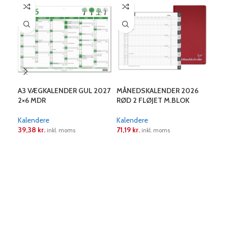
A3 VÆGKALENDER GUL 2027
MÅNEDSKALENDER 2026
MIN
2×6 MDR
RØD 2 FLØJET M.BLOK
202
Kalendere
Kalendere
Kal
39,38
kr.
71,19
kr.
55,
inkl. moms
inkl. moms
LÆS MERE
LÆS MERE
L