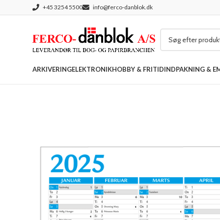
+45 3254 5500
info@ferco-danblok.dk
ARKIVERING
ELEKTRONIK
HOBBY & FRITID
INDPAKNING & E