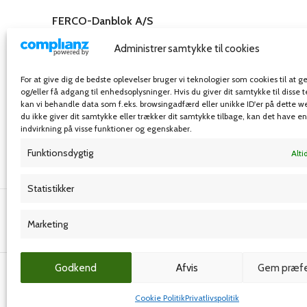
FERCO-Danblok A/S
Rosenkæret 31,
Administrer samtykke til cookies
2860 Søborg – Danmark
Telefon: 32 54 55 00
For at give dig de bedste oplevelser bruger vi teknologier som cookies til at
E-mail: info@ferco-danblok.dk
og/eller få adgang til enhedsoplysninger. Hvis du giver dit samtykke til disse 
kan vi behandle data som f.eks. browsingadfærd eller unikke ID'er på dette w
du ikke giver dit samtykke eller trækker dit samtykke tilbage, kan det have e
indvirkning på visse funktioner og egenskaber.
Funktionsdygtig
Alti
Statistikker
Grafisk forlag
Marketing
© Ferco-danblok A/S
- Alle rettigheder forbeholdes
Godkend
Afvis
Gem præfe
Cookie Politik
Privatlivspolitik