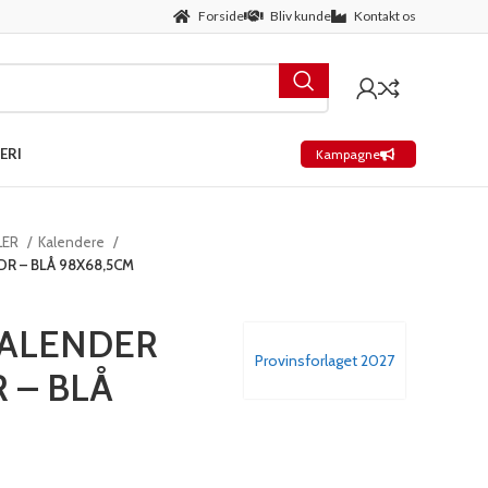
Forside
Bliv kunde
Kontakt os
ERI
Kampagne
LER
Kalendere
R – BLÅ 98X68,5CM
ALENDER
Provinsforlaget 2027
R – BLÅ