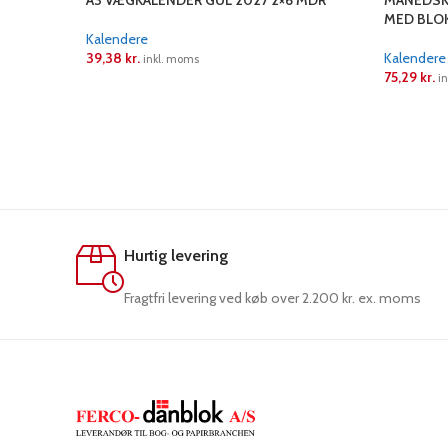
A3 VÆGKALENDER GUL 2027 2×6 MDR
MÅNEDSKA
MED BLO
Kalendere
39,38
kr.
Kalendere
inkl. moms
75,29
kr.
i
LÆS MERE
LÆS ME
Hurtig levering
Fragtfri levering ved køb over 2.200 kr. ex. moms