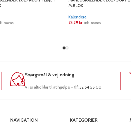
LENDER 2027 RØD 2 FLØJET
MÅNEDSKALENDER 2027 SORT 2 
K
M.BLOK
Kalendere
75,29
kr.
nkl. moms
inkl. moms
RE
LÆS MERE
Spørgsmål & vejledning
Vi er altid klar til at hjælpe – tlf:
32 54 55 00
NAVIGATION
KATEGORIER