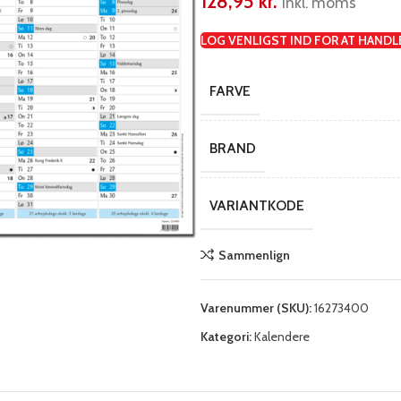
128,95
kr.
inkl. moms
LOG VENLIGST IND FOR AT HANDL
FARVE
BRAND
VARIANTKODE
Sammenlign
Varenummer (SKU):
16273400
Kategori:
Kalendere