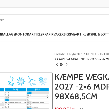
MBALLAGE
KONTORARTIKLER
PAPIRVARER
SKRIVEARTIKLER
SPIL & LOTT
Forside
Nyheder
KONTORARTIK
KÆMPE VÆGKALENDER 2027 -2×6 MD
KÆMPE VÆGK
2027 -2×6 MD
98X68,5CM