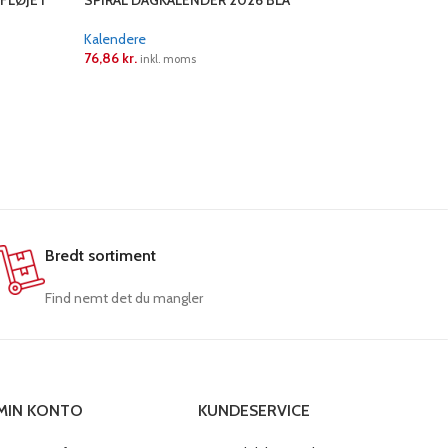
FLØJET
SPIRAL DAGKALENDER 2026 BLÅ
SPIRAL D
Kalendere
Kalendere
76,86
kr.
76,86
kr.
inkl. moms
i
LÆS MERE
LÆS ME
Bredt sortiment
Find nemt det du mangler
MIN KONTO
KUNDESERVICE