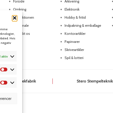
Forside
Arkivering
Omkring
Elektronik
Produktionen
Hobby & fritid
Personale
Indpakning & emballage
 gemme
Kontakt os
Kontorartikler
teknologier,
ebsted. Hvis
Papirvarer
n negativ
Skriveartikler
d aktiv
Spil & lotteri
Dansk Kartotekfabrik
Stero Stempeltekni
rencer