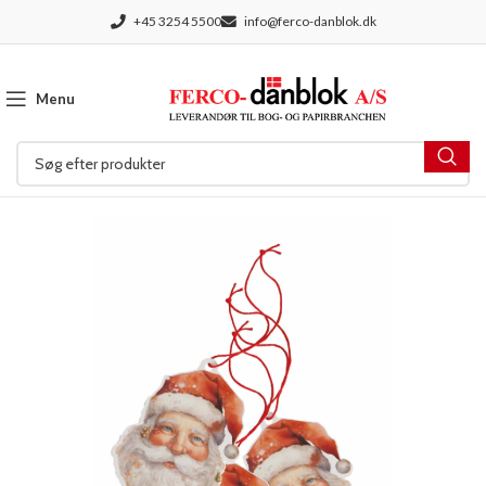
+45 3254 5500
info@ferco-danblok.dk
Menu