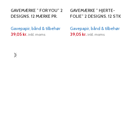
GAVEMÆRKE ” FOR YOU” 2
GAVEMÆRKE ” HJERTE-
DESIGNS. 12 MÆRKE PR.
FOLIE” 2 DESIGNS. 12 STK
PAKKE
PR PK
Gavepapir, bånd & tilbehør
Gavepapir, bånd & tilbehør
39,05
kr.
39,05
kr.
inkl. moms
inkl. moms
LÆS MERE
LÆS MERE
GAV
KRA
Gave
225
L