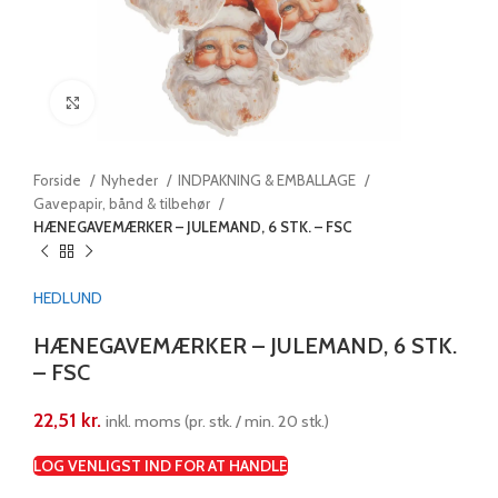
Klik for at forstørre
Forside
Nyheder
INDPAKNING & EMBALLAGE
Gavepapir, bånd & tilbehør
HÆNEGAVEMÆRKER – JULEMAND, 6 STK. – FSC
HEDLUND
HÆNEGAVEMÆRKER – JULEMAND, 6 STK.
– FSC
22,51
kr.
inkl. moms (pr. stk. / min. 20 stk.)
LOG VENLIGST IND FOR AT HANDLE