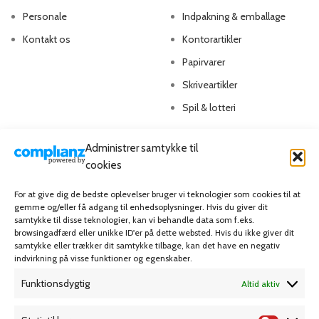
Personale
Indpakning & emballage
Kontakt os
Kontorartikler
Papirvarer
Skriveartikler
Spil & lotteri
MIN KONTO
KUNDESERVICE
Administrer samtykke til
cookies
Kontoinformationer
Handelsbetingelser
For at give dig de bedste oplevelser bruger vi teknologier som cookies til at
Ordrer
Privatlivspolitik
gemme og/eller få adgang til enhedsoplysninger. Hvis du giver dit
samtykke til disse teknologier, kan vi behandle data som f.eks.
Adresser
Bliv kunde
browsingadfærd eller unikke ID'er på dette websted. Hvis du ikke giver dit
Favoritliste
Cookie Politik (EU)
samtykke eller trækker dit samtykke tilbage, kan det have en negativ
indvirkning på visse funktioner og egenskaber.
Funktionsdygtig
Altid aktiv
KAMPAGNE