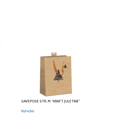
GAVEPOSE STR. M “KRAFT JULETRÆ”
LOMME A4
Nyheder
Nyheder