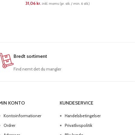
31,06
kr.
41,09
kr.
inkl. moms (pr. stk. / min. 6 stk.)
i
LÆS MERE
LÆS ME
Bredt sortiment
Find nemt det du mangler
MIN KONTO
KUNDESERVICE
Kontoinformationer
Handelsbetingelser
Ordrer
Privatlivspolitik