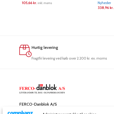
105,66
kr.
Nyheder
inkl. moms
338,96
kr.
LÆS MERE
LÆS ME
Hurtig levering
Fragtfri levering ved køb over 2.200 kr. ex. moms
FERCO-Danblok A/S
Rosenkæret 31,