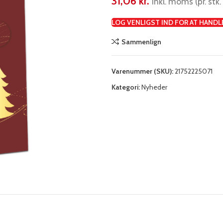
31,06
kr.
inkl. moms (pr. stk. 
LOG VENLIGST IND FOR AT HANDL
Sammenlign
Varenummer (SKU):
21752225071
Kategori:
Nyheder