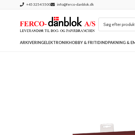
+45 3254 5500
info@ferco-danblok.dk
ARKIVERING
ELEKTRONIK
HOBBY & FRITID
INDPAKNING & E