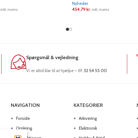
Nyheder
454,79
kr.
inkl. moms
inkl. moms
RE
LÆS MERE
Spørgsmål & vejledning
Vi er altid klar til at hjælpe – tlf:
32 54 55 00
NAVIGATION
KATEGORIER
Forside
Arkivering
Omkring
Elektronik