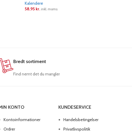
Kalendere
35,71
kr.
in
58,95
kr.
inkl. moms
LÆS ME
LÆS MERE
Bredt sortiment
Find nemt det du mangler
MIN KONTO
KUNDESERVICE
Kontoinformationer
Handelsbetingelser
Ordrer
Privatlivspolitik