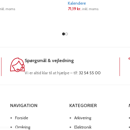
Kalendere
71,19
kr.
inkl. moms
inkl. moms
RE
LÆS MERE
Spørgsmål & vejledning
Vi er altid klar til at hjælpe – tlf:
32 54 55 00
NAVIGATION
KATEGORIER
Forside
Arkivering
Omkring
Elektronik