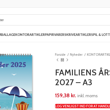
MBALLAGE
KONTORARTIKLER
PAPIRVARER
SKRIVEARTIKLER
SPIL & LOTT
Forside
Nyheder
KONTORARTIK
FAMILIENS Å
2027 – A3
159,38
kr.
inkl. moms
LOG VENLIGST IND FOR AT HANDL