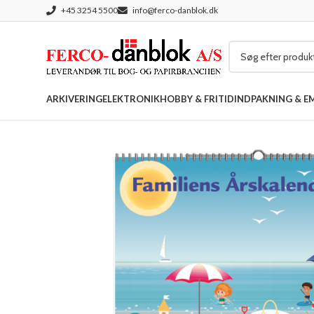
+45 3254 5500
info@ferco-danblok.dk
ARKIVERING
ELEKTRONIK
HOBBY & FRITID
INDPAKNING & E