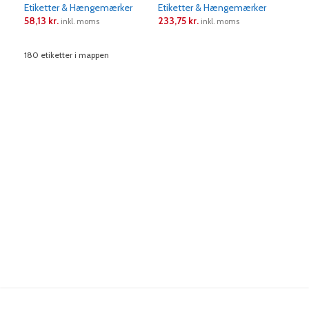
Etiketter & Hængemærker
Etiketter & Hængemærker
Eti
58,13
kr.
233,75
kr.
233
inkl. moms
inkl. moms
LÆS MERE
LÆS MERE
L
180 etiketter i mappen