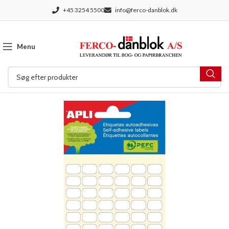
+45 3254 5500
info@ferco-danblok.dk
Menu