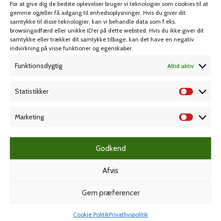
For at give dig de bedste oplevelser bruger vi teknologier som cookies til at
Spil & lotteri
gemme og/eller få adgang til enhedsoplysninger. Hvis du giver dit
samtykke til disse teknologier, kan vi behandle data som f.eks.
browsingadfærd eller unikke ID'er på dette websted. Hvis du ikke giver dit
MIN KONTO
KUNDESERVICE
samtykke eller trækker dit samtykke tilbage, kan det have en negativ
indvirkning på visse funktioner og egenskaber.
Kontoinformationer
Handelsbetingelser
Funktionsdygtig
Altid aktiv
Ordrer
Privatlivspolitik
Adresser
Bliv kunde
Statistikker
Favoritliste
Cookie Politik (EU)
Marketing
KAMPAGNE
Godkend
Afvis
Grafisk forlag
Gem præferencer
Cookie Politik
Privatlivspolitik
Dansk Kartotekfabrik