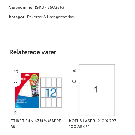
Varenummer (SKU):
5502663
Kategori:
Etiketter & Hængemærker
Relaterede varer
ETIKET 34 x 67 MM MAPPE
KOPI & LASER- 210 X 297-
KOP
A5
100 ARK / 1
100