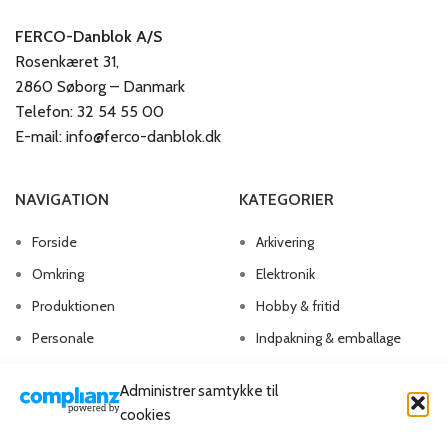
FERCO-Danblok A/S
Rosenkæret 31,
2860 Søborg – Danmark
Telefon: 32 54 55 00
E-mail: info@ferco-danblok.dk
NAVIGATION
KATEGORIER
Forside
Arkivering
Omkring
Elektronik
Produktionen
Hobby & fritid
Personale
Indpakning & emballage
Kontakt os
Kontorartikler
Administrer samtykke til
Papirvarer
cookies
Skriveartikler