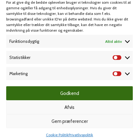
For at give dig de bedste oplevelser bruger vi teknologier som cookies til at
Spil & lotteri
gemme og/eller få adgang til enhedsoplysninger. Hvis du giver dit
samtykke til disse teknologier, kan vi behandle data som f.eks.
browsingadfærd eller unikke ID'er på dette websted. Hvis du ikke giver dit
MIN KONTO
KUNDESERVICE
samtykke eller trækker dit samtykke tilbage, kan det have en negativ
indvirkning på visse funktioner og egenskaber.
Kontoinformationer
Handelsbetingelser
Funktionsdygtig
Altid aktiv
Ordrer
Privatlivspolitik
Adresser
Bliv kunde
Statistikker
Favoritliste
Cookie Politik (EU)
Marketing
KAMPAGNE
Godkend
Afvis
Grafisk forlag
Gem præferencer
Cookie Politik
Privatlivspolitik
Dansk Kartotekfabrik