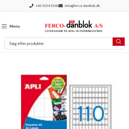
+45 3254 5500
info@ferco-danblok.dk
Menu