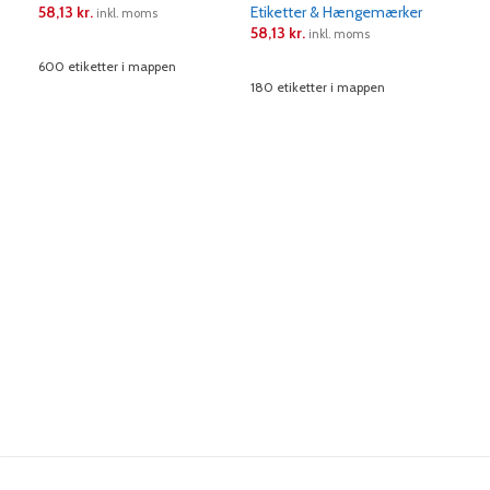
58,13
kr.
Etiketter & Hængemærker
Eti
inkl. moms
58,13
kr.
58,
inkl. moms
LÆS MERE
600 etiketter i mappen
LÆS MERE
L
180 etiketter i mappen
120 