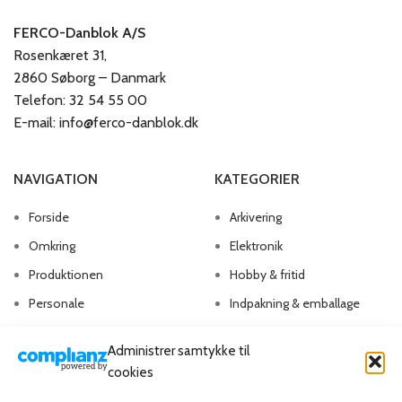
FERCO-Danblok A/S
Rosenkæret 31,
2860 Søborg – Danmark
Telefon: 32 54 55 00
E-mail: info@ferco-danblok.dk
NAVIGATION
KATEGORIER
Forside
Arkivering
Omkring
Elektronik
Produktionen
Hobby & fritid
Personale
Indpakning & emballage
Kontakt os
Kontorartikler
Administrer samtykke til
Papirvarer
cookies
Skriveartikler