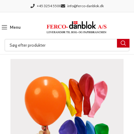
+45 3254 5500
info@ferco-danblok.dk
Menu