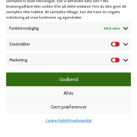
samtykke til disse teknologier, kan vi behandle data som f.eks.
browsingadfærd eller unikke ID'er på dette websted. Hvis du ikke giver dit
samtykke eller trækker dit samtykke tilbage, kan det have en negativ
MIN KONTO
KUNDESERVICE
indvirkning på visse funktioner og egenskaber.
Funktionsdygtig
Altid aktiv
Kontoinformationer
Handelsbetingelser
Ordrer
Privatlivspolitik
Statistikker
Adresser
Bliv kunde
Favoritliste
Cookie Politik (EU)
Marketing
KAMPAGNE
Godkend
Afvis
Grafisk forlag
Gem præferencer
Cookie Politik
Privatlivspolitik
Shop
Min konto
Dansk Kartotekfabrik