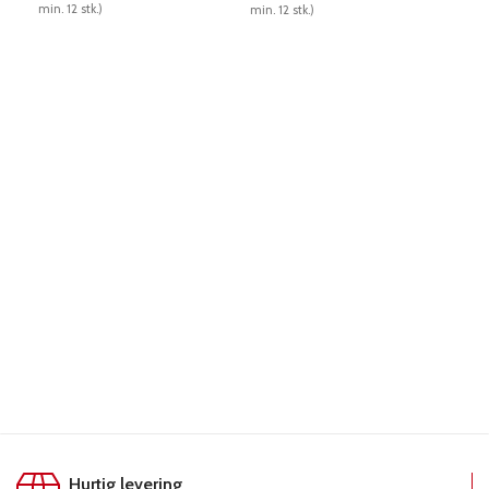
min. 12 stk.)
24 st
min. 12 stk.)
LÆS MERE
L
LÆS MERE
Hurtig levering