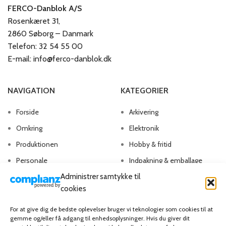
FERCO-Danblok A/S
Rosenkæret 31,
2860 Søborg – Danmark
Telefon: 32 54 55 00
E-mail: info@ferco-danblok.dk
NAVIGATION
KATEGORIER
Forside
Arkivering
Omkring
Elektronik
Produktionen
Hobby & fritid
Personale
Indpakning & emballage
Kontakt os
Kontorartikler
Administrer samtykke til
cookies
Papirvarer
Skriveartikler
For at give dig de bedste oplevelser bruger vi teknologier som cookies til at
gemme og/eller få adgang til enhedsoplysninger. Hvis du giver dit
Spil & lotteri