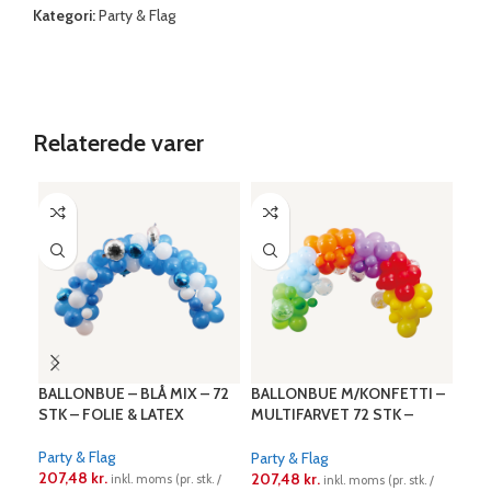
Kategori:
Party & Flag
Relaterede varer
BALLONBUE – BLÅ MIX – 72
BALLONBUE M/KONFETTI –
BOR
STK – FOLIE & LATEX
MULTIFARVET 72 STK –
CM 
LATEX
Party & Flag
Part
Party & Flag
207,48
kr.
19,
207,48
kr.
inkl. moms (pr. stk. /
inkl. moms (pr. stk. /