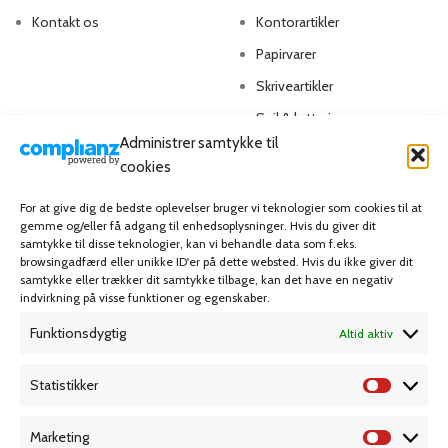
Kontakt os
Kontorartikler
Papirvarer
Skriveartikler
Spil & lotteri
Administrer samtykke til
cookies
MIN KONTO
KUNDESERVICE
For at give dig de bedste oplevelser bruger vi teknologier som cookies til at
Kontoinformationer
Handelsbetingelser
gemme og/eller få adgang til enhedsoplysninger. Hvis du giver dit
samtykke til disse teknologier, kan vi behandle data som f.eks.
Ordrer
Privatlivspolitik
browsingadfærd eller unikke ID'er på dette websted. Hvis du ikke giver dit
samtykke eller trækker dit samtykke tilbage, kan det have en negativ
Adresser
Bliv kunde
indvirkning på visse funktioner og egenskaber.
Favoritliste
Cookie Politik (EU)
Funktionsdygtig
Altid aktiv
KAMPAGNE
Statistikker
Marketing
Grafisk forlag