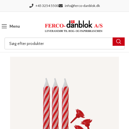
+45 3254 5500
info@ferco-danblok.dk
Menu