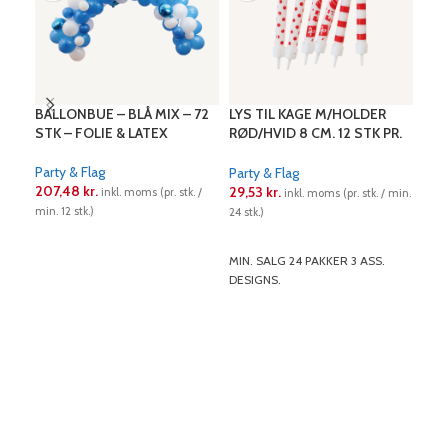
BALLONBUE – BLÅ MIX – 72
LYS TIL KAGE M/HOLDER
LYS
STK – FOLIE & LATEX
RØD/HVID 8 CM. 12 STK PR.
0 H:
PK.
Party & Flag
Part
Party & Flag
207,48
kr.
13,
29,53
kr.
inkl. moms (pr. stk. /
inkl. moms (pr. stk. / min.
min. 12 stk.)
12 stk
24 stk.)
LÆS MERE
L
LÆS MERE
MIN. SALG 24 PAKKER 3 ASS.
DESIGNS.