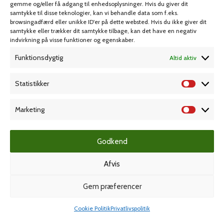
gemme og/eller få adgang til enhedsoplysninger. Hvis du giver dit
Spil & lotteri
samtykke til disse teknologier, kan vi behandle data som f.eks.
browsingadfærd eller unikke ID'er på dette websted. Hvis du ikke giver dit
samtykke eller trækker dit samtykke tilbage, kan det have en negativ
MIN KONTO
KUNDESERVICE
indvirkning på visse funktioner og egenskaber.
Kontoinformationer
Handelsbetingelser
Funktionsdygtig
Altid aktiv
Ordrer
Privatlivspolitik
Statistikker
Adresser
Bliv kunde
Favoritliste
Cookie Politik (EU)
Marketing
KAMPAGNE
Godkend
Afvis
Grafisk forlag
Gem præferencer
Cookie Politik
Privatlivspolitik
Dansk Kartotekfabrik
Shop
Min konto