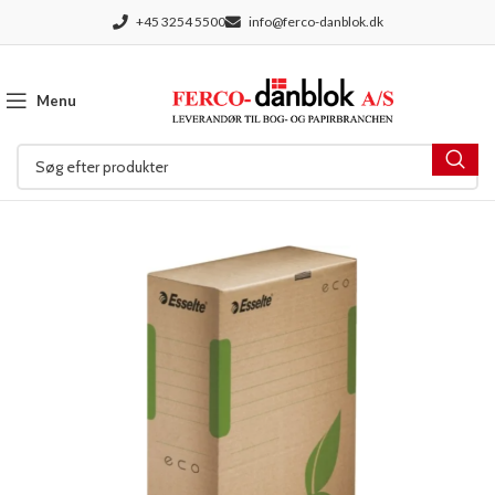
+45 3254 5500
info@ferco-danblok.dk
Menu