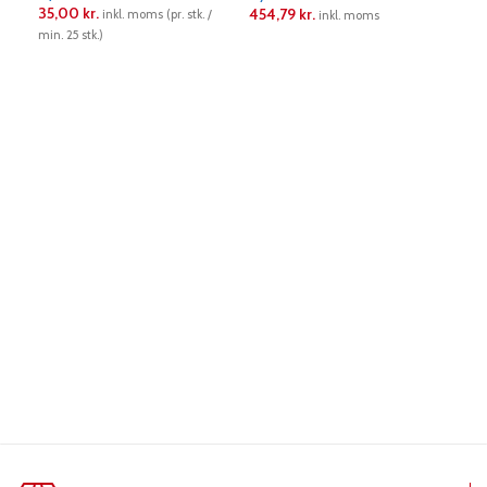
35,00
kr.
31,
454,79
kr.
inkl. moms (pr. stk. /
inkl. moms
min. 25 stk.)
6 stk.
LÆS MERE
LÆS MERE
L