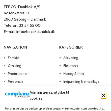
FERCO-Danblok A/S
Rosenkæret 31,
2860 Søborg – Danmark
Telefon: 32 54 55 00
E-mail: info@ferco-danblok.dk
NAVIGATION
KATEGORIER
Forside
Arkivering
Omkring
Elektronik
Produktionen
Hobby & fritid
Personale
Indpakning & emballage
Kontakt os
Kontorartikler
Administrer samtykke til
Papirvarer
cookies
Skriveartikler
For at give dig de bedste oplevelser bruger vi teknologier som cookies til at