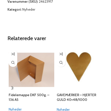
Varenummer (SKU):
24623917
Kategori:
Nyheder
Relaterede varer
Fidelemappe DKF 500g. –
GAVEMÆRKER – HJERTER
GAV
136 A5
GULD 40×48/1000
JUL
(SKAFFEVARE)
Nyheder
Nyh
Nyheder