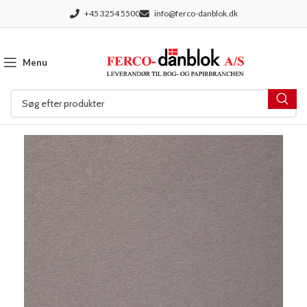
+45 3254 5500
info@ferco-danblok.dk
Menu