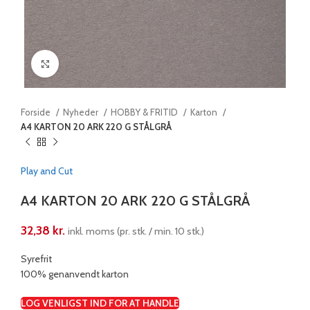
Klik for at forstørre
Forside
Nyheder
HOBBY & FRITID
Karton
A4 KARTON 20 ARK 220 G STÅLGRÅ
Play and Cut
A4 KARTON 20 ARK 220 G STÅLGRÅ
32,38
kr.
inkl. moms (pr. stk. / min. 10 stk.)
Syrefrit
100% genanvendt karton
LOG VENLIGST IND FOR AT HANDLE