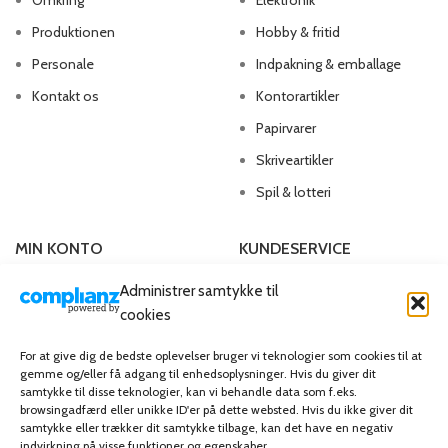
Omkring
Elektronik
Produktionen
Hobby & fritid
Personale
Indpakning & emballage
Kontakt os
Kontorartikler
Papirvarer
Skriveartikler
Spil & lotteri
MIN KONTO
KUNDESERVICE
Administrer samtykke til
Kontoinformationer
Handelsbetingelser
cookies
Ordrer
Privatlivspolitik
Adresser
Bliv kunde
For at give dig de bedste oplevelser bruger vi teknologier som cookies til at
gemme og/eller få adgang til enhedsoplysninger. Hvis du giver dit
Favoritliste
Cookie Politik (EU)
samtykke til disse teknologier, kan vi behandle data som f.eks.
browsingadfærd eller unikke ID'er på dette websted. Hvis du ikke giver dit
samtykke eller trækker dit samtykke tilbage, kan det have en negativ
KAMPAGNE
indvirkning på visse funktioner og egenskaber.