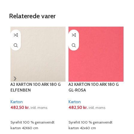
Relaterede varer
A2 KARTON 100 ARK 180 G
A2 KARTON 100 ARK 180 G
A2 
ELFENBEN
GL-ROSA
GR
Karton
Karton
Kar
482,50
kr.
482,50
kr.
482
inkl. moms
inkl. moms
LÆS MERE
LÆS MERE
L
Syrefrit 100 % genanvendt
Syrefrit 100 % genanvendt
Syre
karton 42X60 cm
karton 42x60 cm
kart