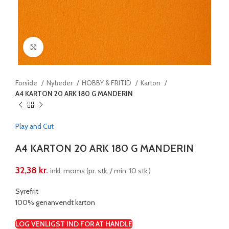
Klik for at forstørre
Forside
Nyheder
HOBBY & FRITID
Karton
A4 KARTON 20 ARK 180 G MANDERIN
Play and Cut
A4 KARTON 20 ARK 180 G MANDERIN
32,38
kr.
inkl. moms (pr. stk. / min. 10 stk.)
Syrefrit
100% genanvendt karton
LOG VENLIGST IND FOR AT HANDLE