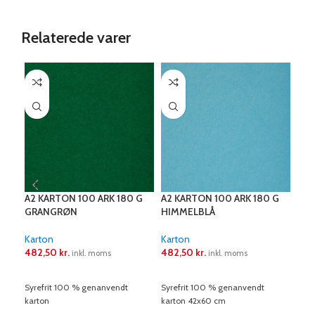
Relaterede varer
A2 KARTON 100 ARK 180 G
A2 KARTON 100 ARK 180 G
A2 
GRANGRØN
HIMMELBLÅ
KAN
Karton
Karton
Kar
482,50
kr.
482,50
kr.
482
inkl. moms
inkl. moms
LÆS MERE
LÆS MERE
L
Syrefrit 100 % genanvendt
Syrefrit 100 % genanvendt
Syre
karton
karton 42x60 cm
kart