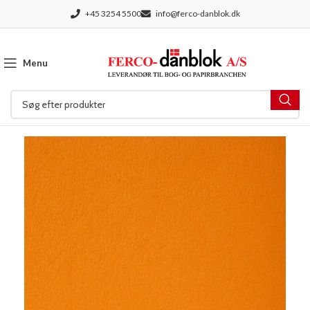
+45 3254 5500
info@ferco-danblok.dk
Menu