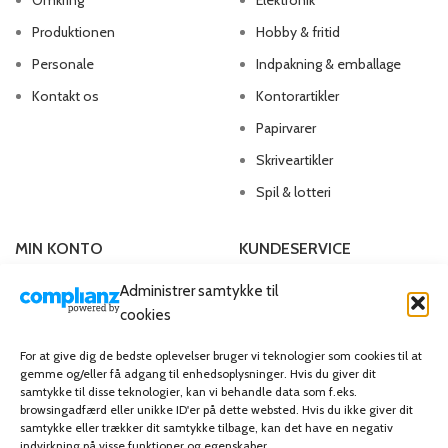
Omkring
Elektronik
Produktionen
Hobby & fritid
Personale
Indpakning & emballage
Kontakt os
Kontorartikler
Papirvarer
Skriveartikler
Spil & lotteri
MIN KONTO
KUNDESERVICE
Administrer samtykke til
Kontoinformationer
Handelsbetingelser
cookies
Ordrer
Privatlivspolitik
Adresser
Bliv kunde
For at give dig de bedste oplevelser bruger vi teknologier som cookies til at
gemme og/eller få adgang til enhedsoplysninger. Hvis du giver dit
Favoritliste
Cookie Politik (EU)
samtykke til disse teknologier, kan vi behandle data som f.eks.
browsingadfærd eller unikke ID'er på dette websted. Hvis du ikke giver dit
samtykke eller trækker dit samtykke tilbage, kan det have en negativ
KAMPAGNE
indvirkning på visse funktioner og egenskaber.