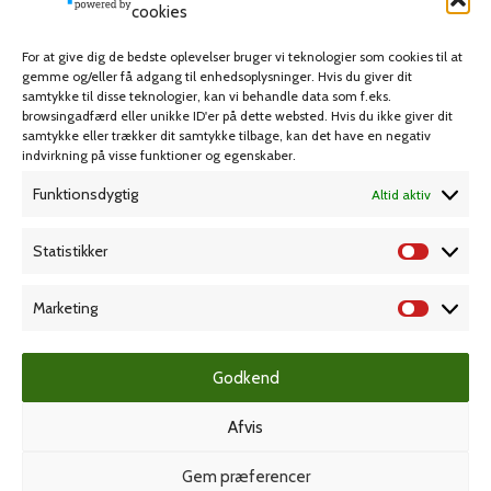
Skriveartikler
cookies
Spil & lotteri
For at give dig de bedste oplevelser bruger vi teknologier som cookies til at
gemme og/eller få adgang til enhedsoplysninger. Hvis du giver dit
samtykke til disse teknologier, kan vi behandle data som f.eks.
MIN KONTO
KUNDESERVICE
browsingadfærd eller unikke ID'er på dette websted. Hvis du ikke giver dit
samtykke eller trækker dit samtykke tilbage, kan det have en negativ
Kontoinformationer
Handelsbetingelser
indvirkning på visse funktioner og egenskaber.
Ordrer
Privatlivspolitik
Funktionsdygtig
Altid aktiv
Adresser
Bliv kunde
Statistikker
Favoritliste
Cookie Politik (EU)
Marketing
KAMPAGNE
Godkend
Grafisk forlag
Afvis
Gem præferencer