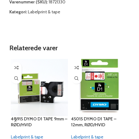
Varenummer (SKU):
18721330
Kategori:
Labelprint & tape
Relaterede varer
40915 DYMO D1 TAPE 9mm –
45015 DYMO D1 TAPE –
450
RØD/HVID
12mm, RØD/HVID
12m
Labelprint & tape
Labelprint & tape
Labe