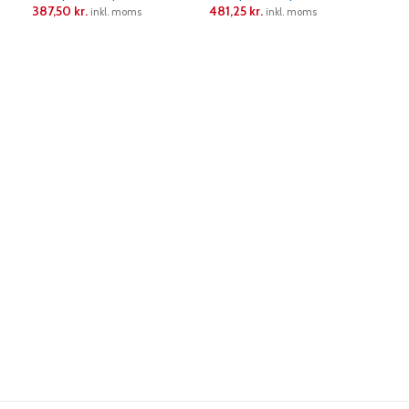
387,50
kr.
481,25
kr.
481
inkl. moms
inkl. moms
LÆS MERE
LÆS MERE
L