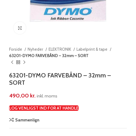
Klik for at forstørre
Forside
Nyheder
ELEKTRONIK
Labelprint & tape
63201-DYMO FARVEBÅND – 32mm – SORT
63201-DYMO FARVEBÅND – 32mm –
SORT
490,00
kr.
inkl. moms
LOG VENLIGST IND FOR AT HANDLE
Sammenlign