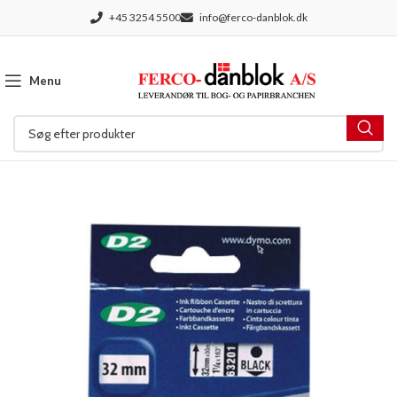
+45 3254 5500
info@ferco-danblok.dk
Menu