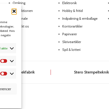
Omkring
Elektronik
Produktionen
Hobby & fritid
Personale
Indpakning & emballage
 gemme
Kontakt os
Kontorartikler
teknologier,
ebsted. Hvis
Papirvarer
n negativ
Skriveartikler
d aktiv
Spil & lotteri
Dansk Kartotekfabrik
Stero Stempeltekni
rencer