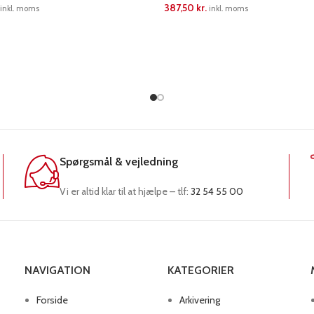
387,50
kr.
inkl. moms
inkl. moms
RE
LÆS MERE
Spørgsmål & vejledning
Vi er altid klar til at hjælpe – tlf:
32 54 55 00
NAVIGATION
KATEGORIER
Forside
Arkivering