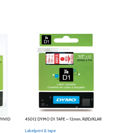
/HVID
45012 DYMO D1 TAPE – 12mm, RØD/KLAR
45015 DY
Labelprint & tape
Labelprint