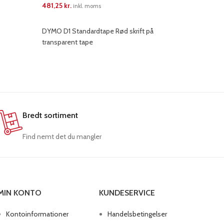
481,25
kr.
481,25
kr.
inkl. moms
LÆS MERE
LÆS ME
DYMO D1 Standardtape Rød skrift på
transparent tape
Bredt sortiment
Find nemt det du mangler
MIN KONTO
KUNDESERVICE
Kontoinformationer
Handelsbetingelser