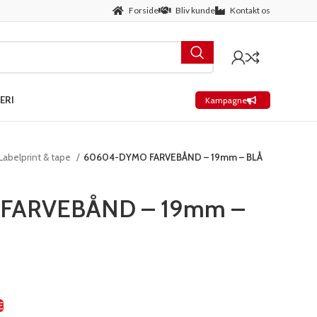
Forside
Bliv kunde
Kontakt os
ERI
Kampagne
Labelprint & tape
60604-DYMO FARVEBÅND – 19mm – BLÅ
FARVEBÅND – 19mm –
E