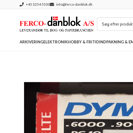
+45 3254 5500
info@ferco-danblok.dk
ARKIVERING
ELEKTRONIK
HOBBY & FRITID
INDPAKNING & E