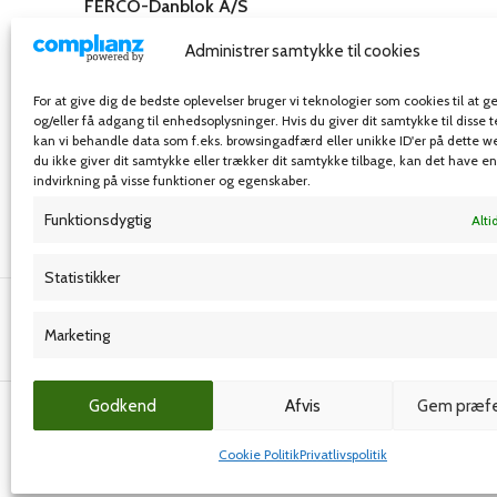
FERCO-Danblok A/S
Rosenkæret 31,
Administrer samtykke til cookies
2860 Søborg – Danmark
Telefon: 32 54 55 00
For at give dig de bedste oplevelser bruger vi teknologier som cookies til at
E-mail: info@ferco-danblok.dk
og/eller få adgang til enhedsoplysninger. Hvis du giver dit samtykke til disse 
kan vi behandle data som f.eks. browsingadfærd eller unikke ID'er på dette w
du ikke giver dit samtykke eller trækker dit samtykke tilbage, kan det have e
indvirkning på visse funktioner og egenskaber.
Funktionsdygtig
Alti
Statistikker
Grafisk forlag
Marketing
© Ferco-danblok A/S
- Alle rettigheder forbeholdes
Godkend
Afvis
Gem præfe
Cookie Politik
Privatlivspolitik