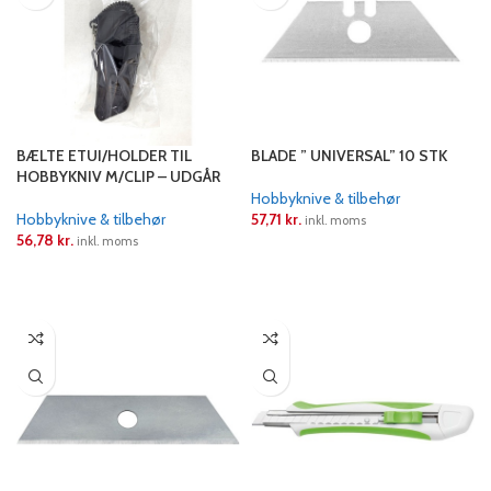
BÆLTE ETUI/HOLDER TIL
BLADE ” UNIVERSAL” 10 STK
HOBBYKNIV M/CLIP – UDGÅR
Hobbyknive & tilbehør
Hobbyknive & tilbehør
57,71
kr.
inkl. moms
56,78
kr.
inkl. moms
LÆS MERE
LÆS MERE