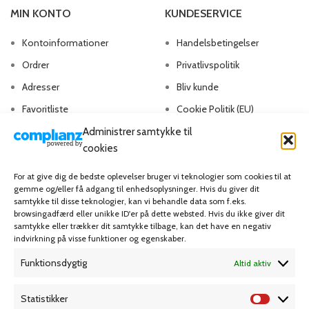
MIN KONTO
KUNDESERVICE
Kontoinformationer
Handelsbetingelser
Ordrer
Privatlivspolitik
Adresser
Bliv kunde
Favoritliste
Cookie Politik (EU)
Administrer samtykke til
cookies
KAMPAGNE
For at give dig de bedste oplevelser bruger vi teknologier som cookies til at
gemme og/eller få adgang til enhedsoplysninger. Hvis du giver dit
Grafisk forlag
samtykke til disse teknologier, kan vi behandle data som f.eks.
browsingadfærd eller unikke ID'er på dette websted. Hvis du ikke giver dit
samtykke eller trækker dit samtykke tilbage, kan det have en negativ
indvirkning på visse funktioner og egenskaber.
Funktionsdygtig
Altid aktiv
Dansk Kartotekfabrik
Statistikker