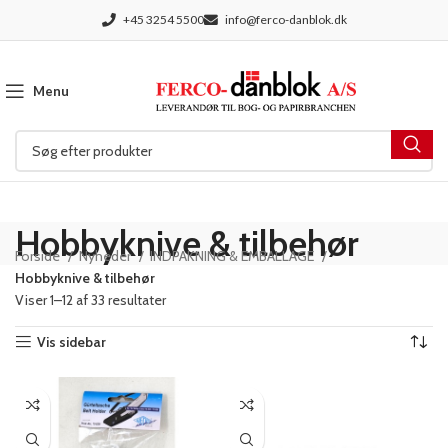
+45 3254 5500
info@ferco-danblok.dk
Menu
Hobbyknive & tilbehør
Forside
Nyheder
INDPAKNING & EMBALLAGE
Hobbyknive & tilbehør
Viser 1–12 af 33 resultater
Vis sidebar