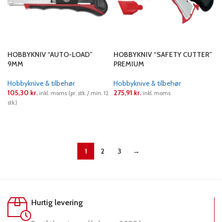
HOBBYKNIV “AUTO-LOAD”
HOBBYKNIV “SAFETY CUTTER”
9MM
PREMIUM
Hobbyknive & tilbehør
Hobbyknive & tilbehør
105,30
kr.
275,91
kr.
inkl. moms (pr. stk. / min. 12
inkl. moms
stk.)
LÆS MERE
LÆS MERE
1
2
3
→
Hurtig levering