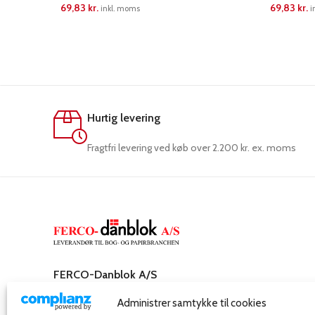
69,83
kr.
69,83
kr.
inkl. moms
i
LÆS MERE
LÆS ME
Hurtig levering
Fragtfri levering ved køb over 2.200 kr. ex. moms
FERCO-Danblok A/S
Rosenkæret 31,
Administrer samtykke til cookies
2860 Søborg – Danmark