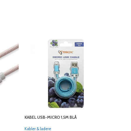
KABEL USB-MICRO 1,5M BLÅ
KABEL US
Kabler & ladere
Kabler & l