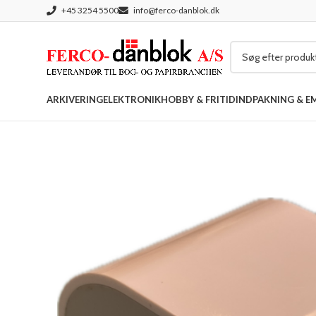
+45 3254 5500
info@ferco-danblok.dk
ARKIVERING
ELEKTRONIK
HOBBY & FRITID
INDPAKNING & E