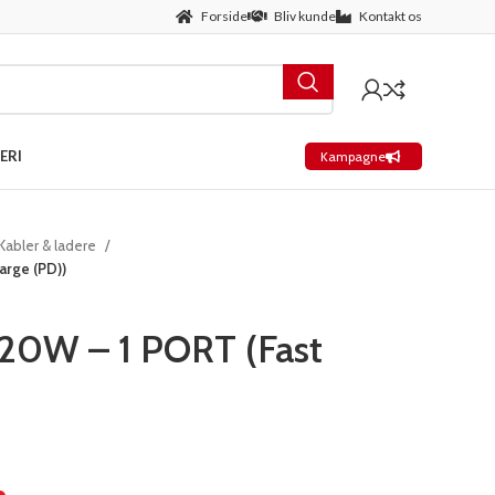
Forside
Bliv kunde
Kontakt os
ERI
Kampagne
Kabler & ladere
arge (PD))
0W – 1 PORT (Fast