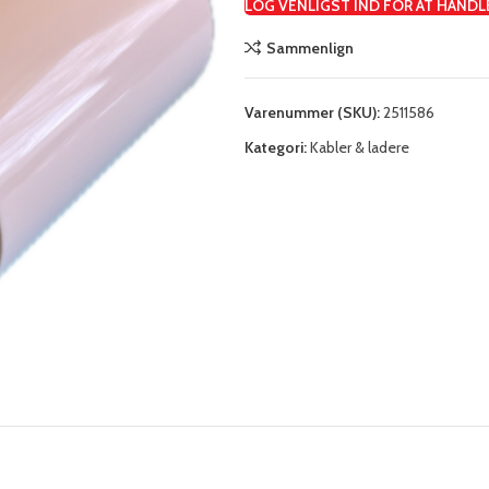
LOG VENLIGST IND FOR AT HANDL
Sammenlign
Varenummer (SKU):
2511586
Kategori:
Kabler & ladere