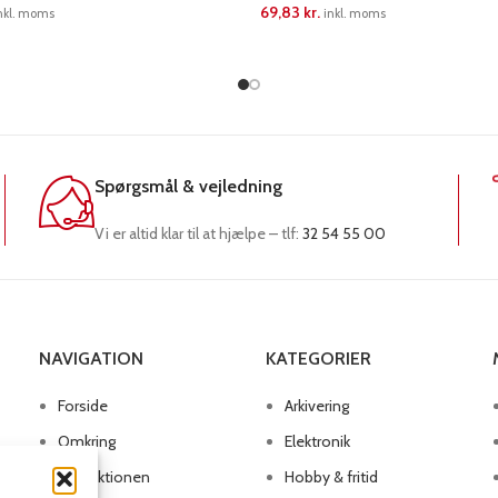
69,83
kr.
nkl. moms
inkl. moms
RE
LÆS MERE
Spørgsmål & vejledning
Vi er altid klar til at hjælpe – tlf:
32 54 55 00
NAVIGATION
KATEGORIER
Forside
Arkivering
Omkring
Elektronik
Produktionen
Hobby & fritid