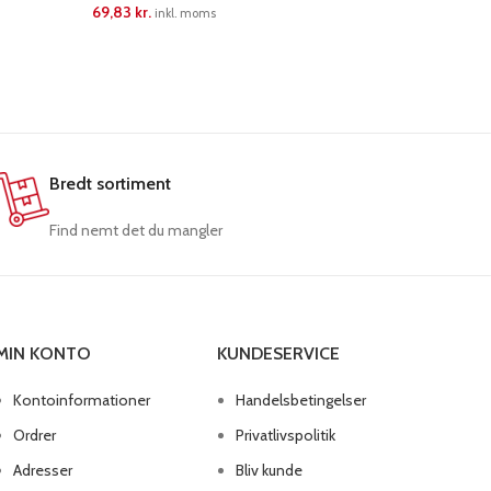
69,83
kr.
69,83
kr.
inkl. moms
i
LÆS MERE
LÆS ME
Bredt sortiment
Find nemt det du mangler
MIN KONTO
KUNDESERVICE
Kontoinformationer
Handelsbetingelser
Ordrer
Privatlivspolitik
Adresser
Bliv kunde