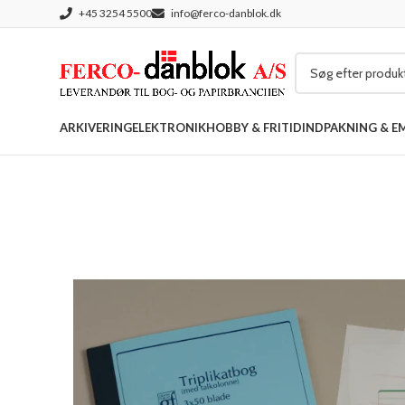
+45 3254 5500
info@ferco-danblok.dk
ARKIVERING
ELEKTRONIK
HOBBY & FRITID
INDPAKNING & E