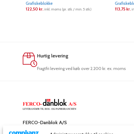
Grafiskeblokke
Grafiskeb
122,50
kr.
113,75
kr.
inkl. moms (pr. stk. / min. 5 stk.)
i
LÆS MERE
LÆS ME
Hurtig levering
Fragtfri levering ved køb over 2.200 kr. ex. moms
FERCO-Danblok A/S
Rosenkæret 31,