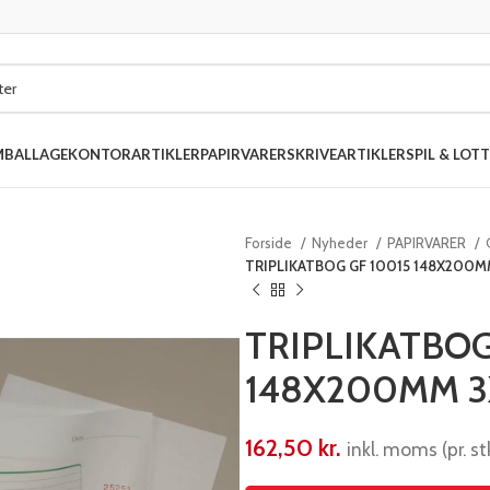
MBALLAGE
KONTORARTIKLER
PAPIRVARER
SKRIVEARTIKLER
SPIL & LOTT
Forside
Nyheder
PAPIRVARER
TRIPLIKATBOG GF 10015 148X200M
TRIPLIKATBOG
148X200MM 3
162,50
kr.
inkl. moms (pr. stk