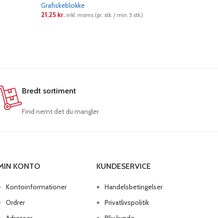
Grafiskeblokke
Grafiskebl
21,25
kr.
43,75
kr.
)
inkl. moms (pr. stk. / min. 5 stk.)
in
LÆS MERE
LÆS ME
Bredt sortiment
Find nemt det du mangler
MIN KONTO
KUNDESERVICE
Kontoinformationer
Handelsbetingelser
Ordrer
Privatlivspolitik