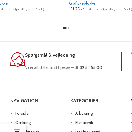
lokke
Grafiskeblokke
131,25
kr.
nkl. moms (pr. stk. / min. 5 stk.)
inkl. moms (pr. stk. / min. 5 stk.
RE
LÆS MERE
Spørgsmål & vejledning
Vi er altid klar til at hjælpe – tlf:
32 54 55 00
NAVIGATION
KATEGORIER
Forside
Arkivering
Omkring
Elektronik