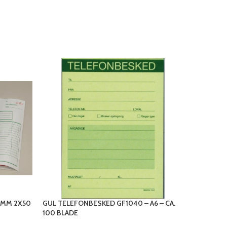
0MM 2X50
GUL TELEFONBESKED GF1040 – A6 – CA.
KASSEKL
100 BLADE
140X205M