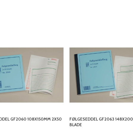
DDEL GF2060 108X150MM 2X50
FØLGESEDDEL GF2063 148X20
BLADE