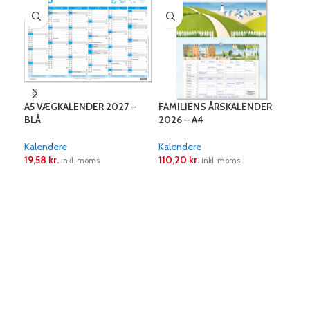
A5 VÆGKALENDER 2027 –
FAMILIENS ÅRSKALENDER
MÅ
BLÅ
2026 – A4
BLÅ
Kalendere
Kalendere
Kal
19,58
kr.
110,20
kr.
71,1
inkl. moms
inkl. moms
LÆS MERE
LÆS MERE
L