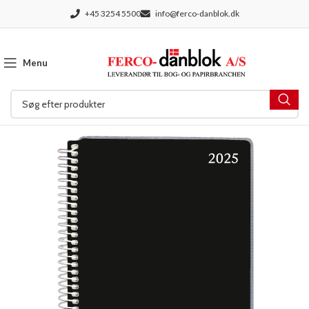
+45 3254 5500
info@ferco-danblok.dk
Menu