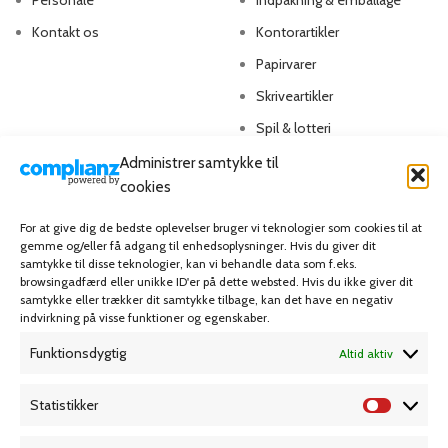
Personale
Indpakning & emballage
Kontakt os
Kontorartikler
Papirvarer
Skriveartikler
Spil & lotteri
Administrer samtykke til
MIN KONTO
KUNDESERVICE
cookies
Kontoinformationer
Handelsbetingelser
For at give dig de bedste oplevelser bruger vi teknologier som cookies til at
gemme og/eller få adgang til enhedsoplysninger. Hvis du giver dit
Ordrer
Privatlivspolitik
samtykke til disse teknologier, kan vi behandle data som f.eks.
browsingadfærd eller unikke ID'er på dette websted. Hvis du ikke giver dit
Adresser
Bliv kunde
samtykke eller trækker dit samtykke tilbage, kan det have en negativ
indvirkning på visse funktioner og egenskaber.
Favoritliste
Cookie Politik (EU)
Funktionsdygtig
Altid aktiv
KAMPAGNE
Statistikker