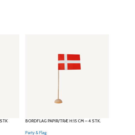
 STK
BORDFLAG PAPIR/TRÆ H:15 CM – 4 STK.
FLAG GUIR
CM
Party & Flag