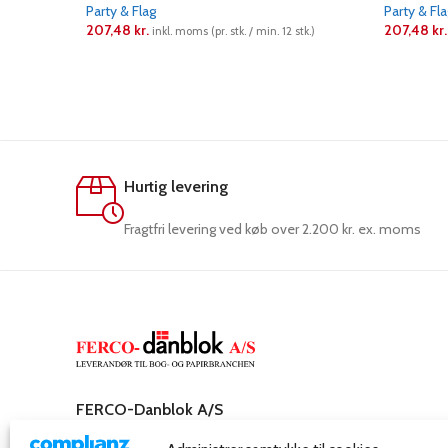
Party & Flag
Party & Fl
207,48
kr.
207,48
kr.
inkl. moms (pr. stk. / min. 12 stk.)
LÆS MERE
LÆS ME
Hurtig levering
Fragtfri levering ved køb over 2.200 kr. ex. moms
FERCO-Danblok A/S
Rosenkæret 31,