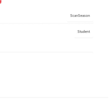
E
ScanSeason
Student