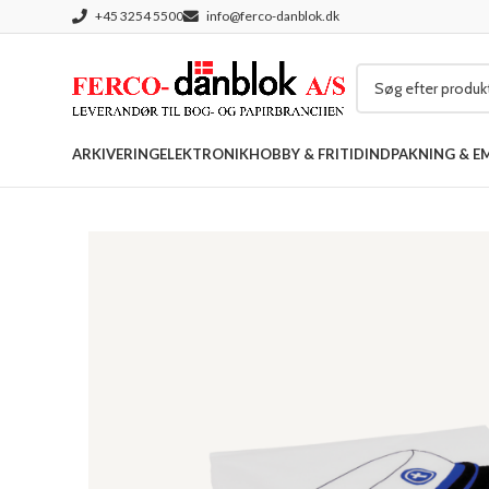
+45 3254 5500
info@ferco-danblok.dk
ARKIVERING
ELEKTRONIK
HOBBY & FRITID
INDPAKNING & E