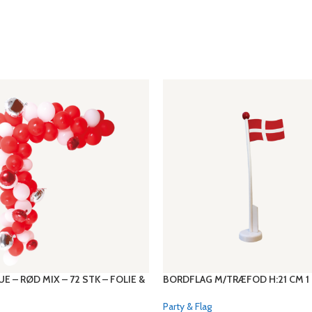
E – RØD MIX – 72 STK – FOLIE &
BORDFLAG M/TRÆFOD H:21 CM 1
Party & Flag