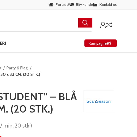
Forside
Bliv kunde
Kontakt os
ERI
Kampagne
D
Party & Flag
0 x 33 CM. (20 STK.)
STUDENT” – BLÅ
ScanSeason
. (20 STK.)
 / min. 20 stk.)