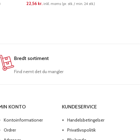
22,56
kr.
Party & Fla
)
inkl. moms (pr. stk. / min. 24 stk.)
61,63
kr.
in
LÆS MERE
LÆS ME
Bredt sortiment
Find nemt det du mangler
MIN KONTO
KUNDESERVICE
Kontoinformationer
Handelsbetingelser
Ordrer
Privatlivspolitik