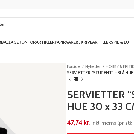
MBALLAGE
KONTORARTIKLER
PAPIRVARER
SKRIVEARTIKLER
SPIL & LOTT
Forside
Nyheder
HOBBY & FRITI
SERVIETTER “STUDENT” – BLÅ HUE 3
SERVIETTER “
HUE 30 x 33 CM
47,74
kr.
inkl. moms (pr. stk.