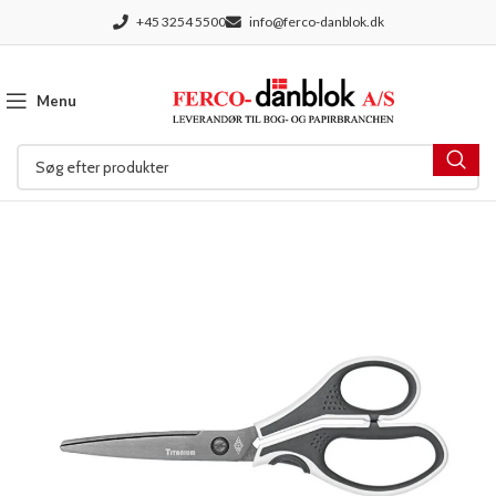
+45 3254 5500
info@ferco-danblok.dk
Menu