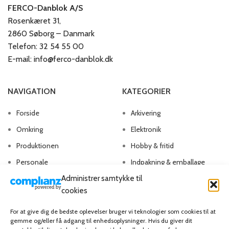
FERCO-Danblok A/S
Rosenkæret 31,
2860 Søborg – Danmark
Telefon: 32 54 55 00
E-mail: info@ferco-danblok.dk
NAVIGATION
KATEGORIER
Forside
Arkivering
Omkring
Elektronik
Produktionen
Hobby & fritid
Personale
Indpakning & emballage
Administrer samtykke til
Kontakt os
Kontorartikler
cookies
Papirvarer
Skriveartikler
For at give dig de bedste oplevelser bruger vi teknologier som cookies til at
gemme og/eller få adgang til enhedsoplysninger. Hvis du giver dit
Spil & lotteri