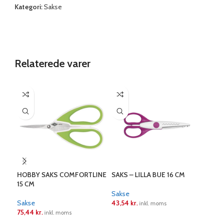
Kategori:
Sakse
Relaterede varer
HOBBY SAKS COMFORTLINE
SAKS – LILLA BUE 16 CM
SAK
15 CM
VE
M/
Sakse
Sakse
43,54
kr.
Sak
inkl. moms
75,44
kr.
19,
inkl. moms