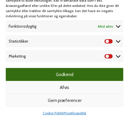
samtykke til disse teknologier, kan vi behandle data som f.eks.
browsingadfærd eller unikke ID'er på dette websted. Hvis du ikke giver dit
samtykke eller trækker dit samtykke tilbage, kan det have en negativ
MIN KONTO
KUNDESERVICE
indvirkning på visse funktioner og egenskaber.
Funktionsdygtig
Altid aktiv
Kontoinformationer
Handelsbetingelser
Ordrer
Privatlivspolitik
Statistikker
Adresser
Bliv kunde
Favoritliste
Cookie Politik (EU)
Marketing
KAMPAGNE
Godkend
Afvis
Grafisk forlag
Gem præferencer
Cookie Politik
Privatlivspolitik
Shop
Min konto
Dansk Kartotekfabrik