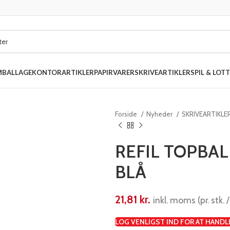
MBALLAGE
KONTORARTIKLER
PAPIRVARER
SKRIVEARTIKLER
SPIL & LOTT
Forside
Nyheder
SKRIVEARTIKLE
REFIL TOPBAL
BLÅ
21,81
kr.
inkl. moms (pr. stk. /
LOG VENLIGST IND FOR AT HANDL