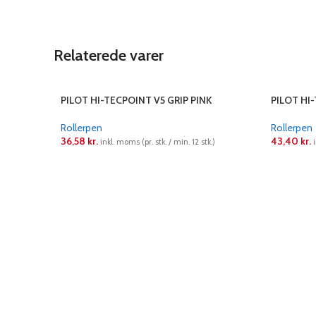
Relaterede varer
PILOT HI-TECPOINT V5 GRIP PINK
PILOT HI
Rollerpen
Rollerpen
36,58
kr.
43,40
kr.
inkl. moms (pr. stk. / min. 12 stk.)
LÆS MERE
LÆS ME