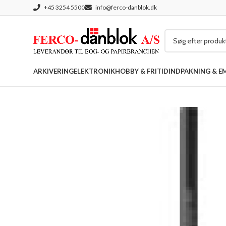
+45 3254 5500
info@ferco-danblok.dk
ARKIVERING
ELEKTRONIK
HOBBY & FRITID
INDPAKNING & E