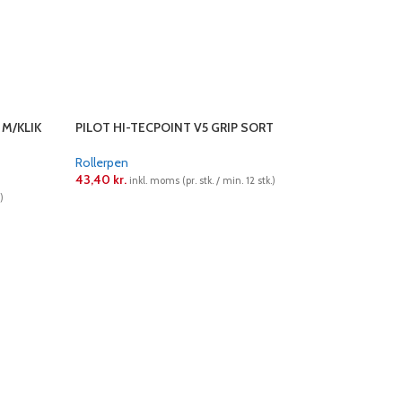
 M/KLIK
PILOT HI-TECPOINT V5 GRIP SORT
Rollerpen
43,40
kr.
inkl. moms (pr. stk. / min. 12 stk.)
)
LÆS MERE
PILOT HI-
Rollerpen