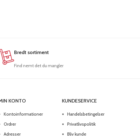
43,40
kr.
i
LÆS ME
Bredt sortiment
Find nemt det du mangler
MIN KONTO
KUNDESERVICE
Kontoinformationer
Handelsbetingelser
Ordrer
Privatlivspolitik
Adresser
Bliv kunde