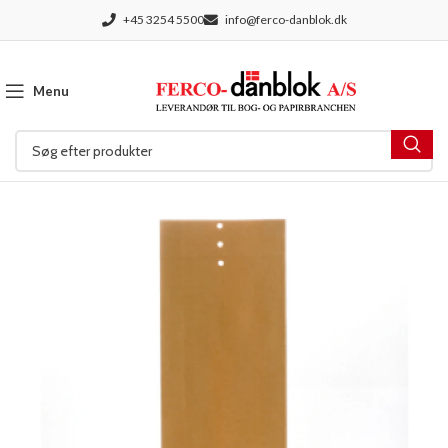
+45 3254 5500
info@ferco-danblok.dk
Menu