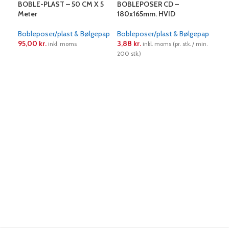
BOBLE-PLAST – 50 CM X 5
BOBLEPOSER CD –
BOB
Meter
180x165mm. HVID
-23
Bobleposer/plast & Bølgepap
Bobleposer/plast & Bølgepap
Bob
95,00
kr.
3,88
kr.
7,4
inkl. moms
inkl. moms (pr. stk. / min.
200 stk.)
100 s
LÆS MERE
LÆS MERE
L