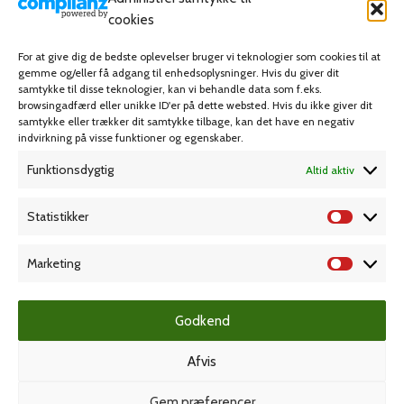
Skriveartikler
cookies
Spil & lotteri
For at give dig de bedste oplevelser bruger vi teknologier som cookies til at
gemme og/eller få adgang til enhedsoplysninger. Hvis du giver dit
samtykke til disse teknologier, kan vi behandle data som f.eks.
MIN KONTO
KUNDESERVICE
browsingadfærd eller unikke ID'er på dette websted. Hvis du ikke giver dit
samtykke eller trækker dit samtykke tilbage, kan det have en negativ
Kontoinformationer
Handelsbetingelser
indvirkning på visse funktioner og egenskaber.
Ordrer
Privatlivspolitik
Funktionsdygtig
Altid aktiv
Adresser
Bliv kunde
Statistikker
Favoritliste
Cookie Politik (EU)
Marketing
KAMPAGNE
Godkend
Grafisk forlag
Afvis
Gem præferencer