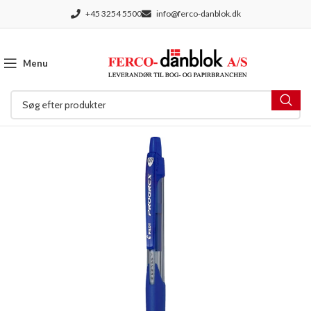
+45 3254 5500
info@ferco-danblok.dk
Menu