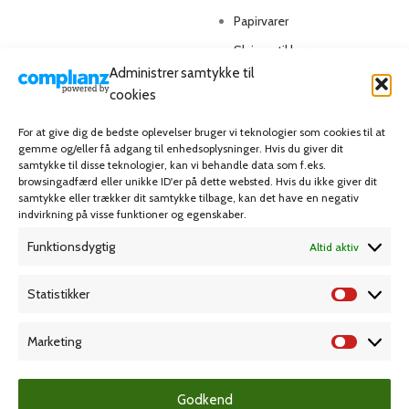
Papirvarer
Skriveartikler
Administrer samtykke til
Spil & lotteri
cookies
MIN KONTO
KUNDESERVICE
For at give dig de bedste oplevelser bruger vi teknologier som cookies til at
gemme og/eller få adgang til enhedsoplysninger. Hvis du giver dit
samtykke til disse teknologier, kan vi behandle data som f.eks.
Kontoinformationer
Handelsbetingelser
browsingadfærd eller unikke ID'er på dette websted. Hvis du ikke giver dit
Ordrer
Privatlivspolitik
samtykke eller trækker dit samtykke tilbage, kan det have en negativ
indvirkning på visse funktioner og egenskaber.
Adresser
Bliv kunde
Funktionsdygtig
Altid aktiv
Favoritliste
Cookie Politik (EU)
Statistikker
KAMPAGNE
Marketing
Grafisk forlag
Godkend