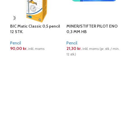
BIC Matic Classic 0,5 pencil
MINER/STIFTER PILOT ENO
MIN
12 STK.
0,3 MM HB
0,7
Pencil
Pencil
Penc
90,00
kr.
21,30
kr.
21,
inkl. moms
inkl. moms (pr. stk. / min.
12 stk.)
12 stk
LÆS MERE
LÆS MERE
L