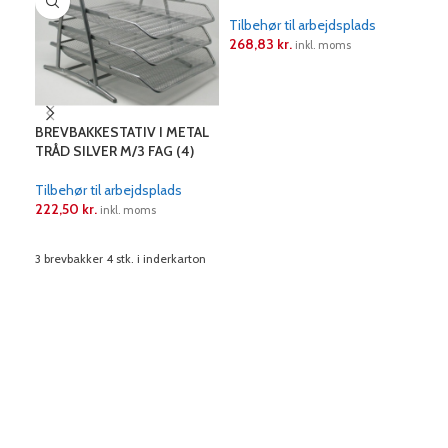
Tilbehør til arbejdsplads
268,83
kr.
inkl. moms
LÆS MERE
BREVBAKKESTATIV I METAL
BRI
TRÅD SILVER M/3 FAG (4)
7×5
Tilbehør til arbejdsplads
Tilb
222,50
kr.
268
inkl. moms
LÆS MERE
L
3 brevbakker 4 stk. i inderkarton