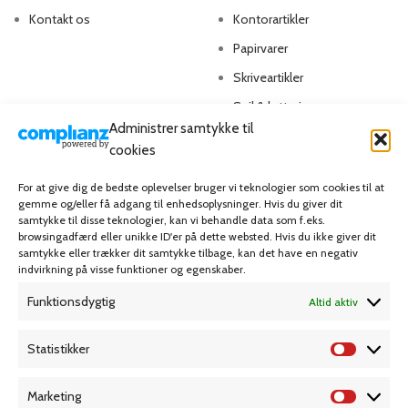
Kontakt os
Kontorartikler
Papirvarer
Skriveartikler
Spil & lotteri
Administrer samtykke til
cookies
MIN KONTO
KUNDESERVICE
For at give dig de bedste oplevelser bruger vi teknologier som cookies til at
Kontoinformationer
Handelsbetingelser
gemme og/eller få adgang til enhedsoplysninger. Hvis du giver dit
samtykke til disse teknologier, kan vi behandle data som f.eks.
Ordrer
Privatlivspolitik
browsingadfærd eller unikke ID'er på dette websted. Hvis du ikke giver dit
samtykke eller trækker dit samtykke tilbage, kan det have en negativ
Adresser
Bliv kunde
indvirkning på visse funktioner og egenskaber.
Favoritliste
Cookie Politik (EU)
Funktionsdygtig
Altid aktiv
KAMPAGNE
Statistikker
Marketing
Grafisk forlag