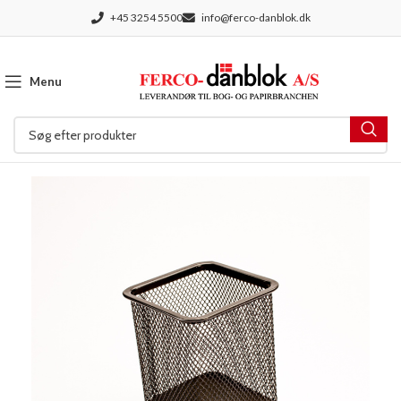
+45 3254 5500
info@ferco-danblok.dk
Menu