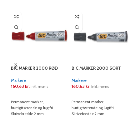
BIC MARKER 2000 RØD
BIC MARKER 2000 SORT
PIL
F (
Markere
Markere
160,63
kr.
160,63
kr.
Mar
inkl. moms
inkl. moms
55,
LÆS MERE
LÆS MERE
12 stk
Permanent marker,
Permanent marker,
hurtigttørrende og lugtfri
hurtigttørrende og lugtfri
L
Skrivebredde 2 mm.
Skrivebredde 2 mm.