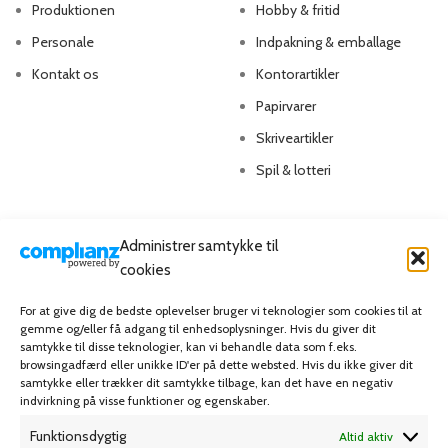
Produktionen
Hobby & fritid
Personale
Indpakning & emballage
Kontakt os
Kontorartikler
Papirvarer
Skriveartikler
Spil & lotteri
MIN KONTO
KUNDESERVICE
Administrer samtykke til
Kontoinformationer
Handelsbetingelser
cookies
Ordrer
Privatlivspolitik
For at give dig de bedste oplevelser bruger vi teknologier som cookies til at
gemme og/eller få adgang til enhedsoplysninger. Hvis du giver dit
Adresser
Bliv kunde
samtykke til disse teknologier, kan vi behandle data som f.eks.
Favoritliste
Cookie Politik (EU)
browsingadfærd eller unikke ID'er på dette websted. Hvis du ikke giver dit
samtykke eller trækker dit samtykke tilbage, kan det have en negativ
indvirkning på visse funktioner og egenskaber.
KAMPAGNE
Funktionsdygtig
Altid aktiv