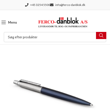
+45 3254 5500
info@ferco-danblok.dk
Menu