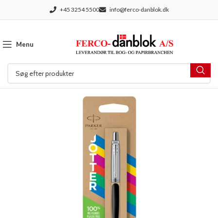
+45 3254 5500
info@ferco-danblok.dk
Menu