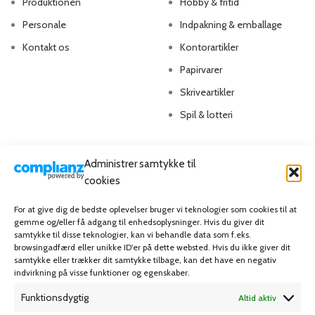
Produktionen
Hobby & fritid
Personale
Indpakning & emballage
Kontakt os
Kontorartikler
Papirvarer
Skriveartikler
Spil & lotteri
MIN KONTO
KUNDESERVICE
Administrer samtykke til
cookies
Kontoinformationer
Handelsbetingelser
Ordrer
Privatlivspolitik
For at give dig de bedste oplevelser bruger vi teknologier som cookies til at
gemme og/eller få adgang til enhedsoplysninger. Hvis du giver dit
Adresser
Bliv kunde
samtykke til disse teknologier, kan vi behandle data som f.eks.
browsingadfærd eller unikke ID'er på dette websted. Hvis du ikke giver dit
Favoritliste
Cookie Politik (EU)
samtykke eller trækker dit samtykke tilbage, kan det have en negativ
indvirkning på visse funktioner og egenskaber.
KAMPAGNE
Funktionsdygtig
Altid aktiv