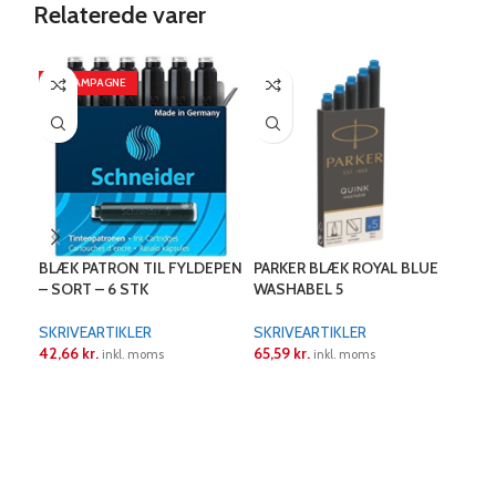
Relaterede varer
PÅ KAMPAGNE
BLÆK PATRON TIL FYLDEPEN
PARKER BLÆK ROYAL BLUE
PAR
– SORT – 6 STK
WASHABEL 5
BAL
PAK
SKRIVEARTIKLER
SKRIVEARTIKLER
SKR
42,66
kr.
65,59
kr.
193
inkl. moms
inkl. moms
min. 
LÆS MERE
LÆS MERE
L