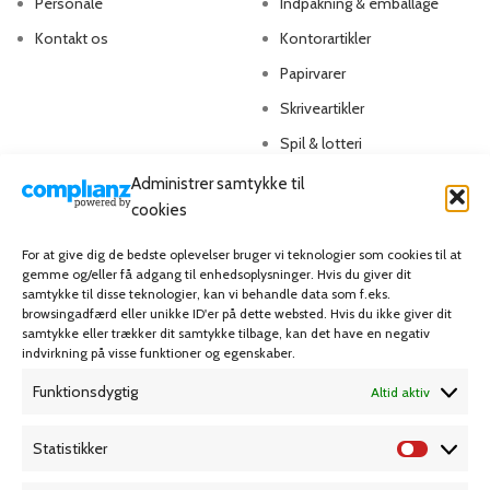
Personale
Indpakning & emballage
Kontakt os
Kontorartikler
Papirvarer
Skriveartikler
Spil & lotteri
Administrer samtykke til
MIN KONTO
KUNDESERVICE
cookies
Kontoinformationer
Handelsbetingelser
For at give dig de bedste oplevelser bruger vi teknologier som cookies til at
gemme og/eller få adgang til enhedsoplysninger. Hvis du giver dit
Ordrer
Privatlivspolitik
samtykke til disse teknologier, kan vi behandle data som f.eks.
browsingadfærd eller unikke ID'er på dette websted. Hvis du ikke giver dit
Adresser
Bliv kunde
samtykke eller trækker dit samtykke tilbage, kan det have en negativ
indvirkning på visse funktioner og egenskaber.
Favoritliste
Cookie Politik (EU)
Funktionsdygtig
Altid aktiv
KAMPAGNE
Statistikker