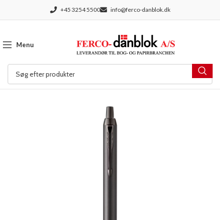
+45 3254 5500
info@ferco-danblok.dk
Menu