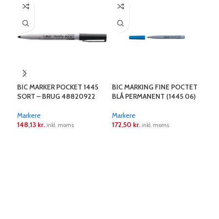
BIC MARKER POCKET 1445
BIC MARKING FINE POCTET
BIC
SORT – BRUG 48820922
BLÅ PERMANENT (1445 06)
RØ
Markere
Markere
Mar
148,13
kr.
172,50
kr.
172
inkl. moms
inkl. moms
LÆS MERE
LÆS MERE
L