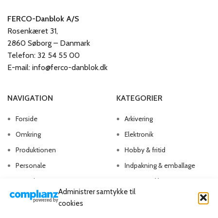
FERCO-Danblok A/S
Rosenkæret 31,
2860 Søborg – Danmark
Telefon: 32 54 55 00
E-mail: info@ferco-danblok.dk
NAVIGATION
KATEGORIER
Forside
Arkivering
Omkring
Elektronik
Produktionen
Hobby & fritid
Personale
Indpakning & emballage
Kontakt os
Kontorartikler
Administrer samtykke til
Papirvarer
cookies
Skriveartikler