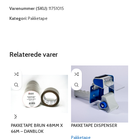
Varenummer (SKU):
11751015
Kategori:
Pakketape
Relaterede varer
PAKKETAPE BRUN 48MM X
PAKKETAPE DISPENSER
SCO
66M – DANBLOK
TRA
Pakketape