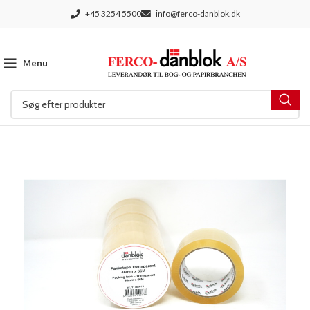
+45 3254 5500
info@ferco-danblok.dk
Menu