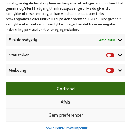
For at give dig de bedste oplevelser bruger vi teknologier som cookies til at
Spil & lotteri
gemme og/eller få adgang til enhedsoplysninger. Hvis du giver dit
samtykke til disse teknologier, kan vi behandle data som f.eks.
browsingadfærd eller unikke ID'er på dette websted. Hvis du ikke giver dit
MIN KONTO
KUNDESERVICE
samtykke eller trækker dit samtykke tilbage, kan det have en negativ
indvirkning på visse funktioner og egenskaber.
Kontoinformationer
Handelsbetingelser
Funktionsdygtig
Altid aktiv
Ordrer
Privatlivspolitik
Adresser
Bliv kunde
Statistikker
Favoritliste
Cookie Politik (EU)
Marketing
KAMPAGNE
Godkend
Afvis
Grafisk forlag
Gem præferencer
Cookie Politik
Privatlivspolitik
Dansk Kartotekfabrik