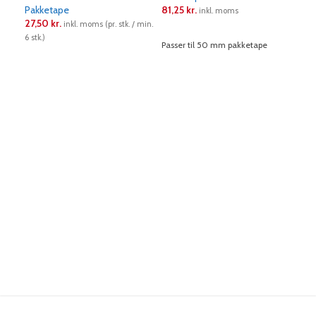
Pakketape
81,25
kr.
Pak
inkl. moms
27,50
kr.
41,
inkl. moms (pr. stk. / min.
LÆS MERE
6 stk.)
12 stk
Passer til 50 mm pakketape
LÆS MERE
L