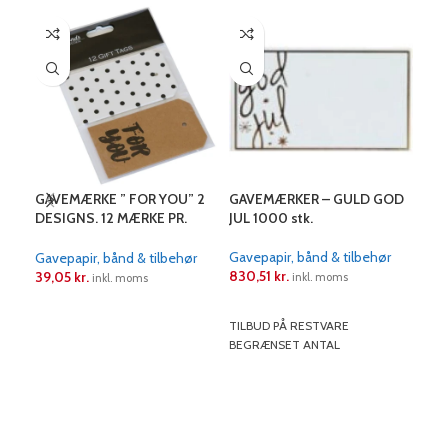
GAVEMÆRKE ” FOR YOU” 2
GAVEMÆRKER – GULD GOD
GAV
DESIGNS. 12 MÆRKE PR.
JUL 1000 stk.
KRA
PAKKE
Gavepapir, bånd & tilbehør
Gave
Gavepapir, bånd & tilbehør
830,51
kr.
225
39,05
kr.
inkl. moms
inkl. moms
LÆS MERE
L
LÆS MERE
TILBUD PÅ RESTVARE
BEGRÆNSET ANTAL