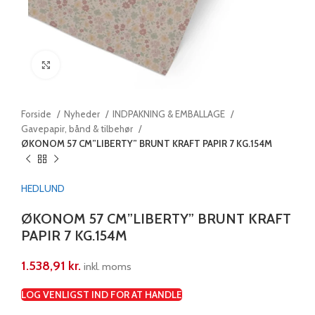
Klik for at forstørre
Forside
Nyheder
INDPAKNING & EMBALLAGE
Gavepapir, bånd & tilbehør
ØKONOM 57 CM”LIBERTY” BRUNT KRAFT PAPIR 7 KG.154M
HEDLUND
ØKONOM 57 CM”LIBERTY” BRUNT KRAFT
PAPIR 7 KG.154M
1.538,91
kr.
inkl. moms
LOG VENLIGST IND FOR AT HANDLE