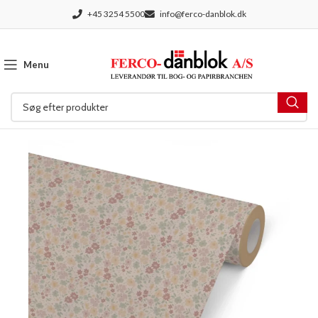
+45 3254 5500
info@ferco-danblok.dk
Menu