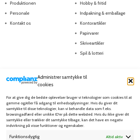
Produktionen
Hobby & fritid
Personale
Indpakning & emballage
Kontakt os
Kontorartikler
Papirvarer
Skriveartikler
Spil & lotteri
MIN KONTO
KUNDESERVICE
Administrer samtykke til
Kontoinformationer
Handelsbetingelser
cookies
Ordrer
Privatlivspolitik
For at give dig de bedste oplevelser bruger vi teknologier som cookies til at
gemme og/eller få adgang til enhedsoplysninger. Hvis du giver dit
Adresser
Bliv kunde
samtykke til disse teknologier, kan vi behandle data som f.eks.
Favoritliste
Cookie Politik (EU)
browsingadfærd eller unikke ID'er på dette websted. Hvis du ikke giver dit
samtykke eller trækker dit samtykke tilbage, kan det have en negativ
indvirkning på visse funktioner og egenskaber.
KAMPAGNE
Funktionsdygtig
Altid aktiv