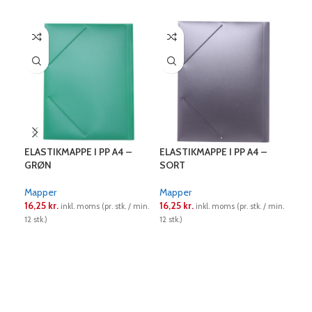
ELASTIKMAPPE I PP A4 –
ELASTIKMAPPE I PP A4 –
Map
GRØN
SORT
A4 
Mapper
Mapper
Map
16,25
kr.
16,25
kr.
27,
inkl. moms (pr. stk. / min.
inkl. moms (pr. stk. / min.
12 stk.)
12 stk.)
50 st
LÆS MERE
LÆS MERE
L