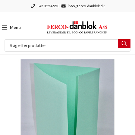
+45 3254 5500
info@ferco-danblok.dk
Menu