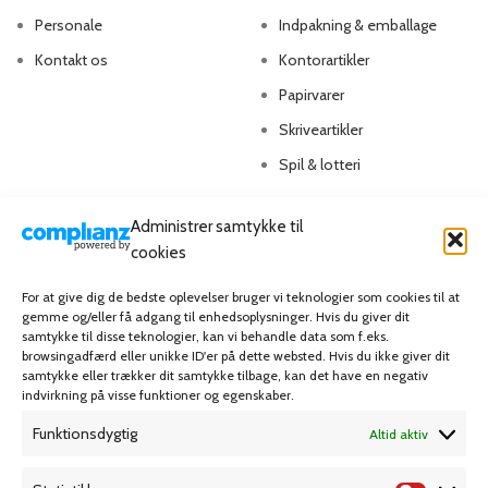
Personale
Indpakning & emballage
Kontakt os
Kontorartikler
Papirvarer
Skriveartikler
Spil & lotteri
MIN KONTO
KUNDESERVICE
Administrer samtykke til
cookies
Kontoinformationer
Handelsbetingelser
For at give dig de bedste oplevelser bruger vi teknologier som cookies til at
Ordrer
Privatlivspolitik
gemme og/eller få adgang til enhedsoplysninger. Hvis du giver dit
samtykke til disse teknologier, kan vi behandle data som f.eks.
Adresser
Bliv kunde
browsingadfærd eller unikke ID'er på dette websted. Hvis du ikke giver dit
Favoritliste
Cookie Politik (EU)
samtykke eller trækker dit samtykke tilbage, kan det have en negativ
indvirkning på visse funktioner og egenskaber.
Funktionsdygtig
Altid aktiv
KAMPAGNE