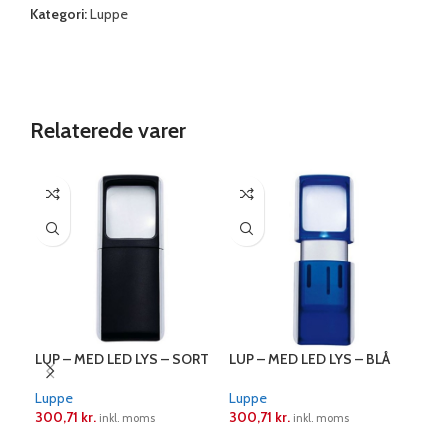
Kategori:
Luppe
Relaterede varer
LUP – MED LED LYS – SORT
LUP – MED LED LYS – BLÅ
LUP
Luppe
Luppe
Lup
300,71
kr.
300,71
kr.
58,
inkl. moms
inkl. moms