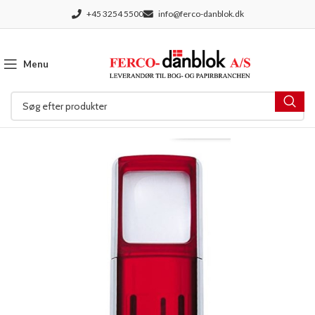
+45 3254 5500
info@ferco-danblok.dk
Menu